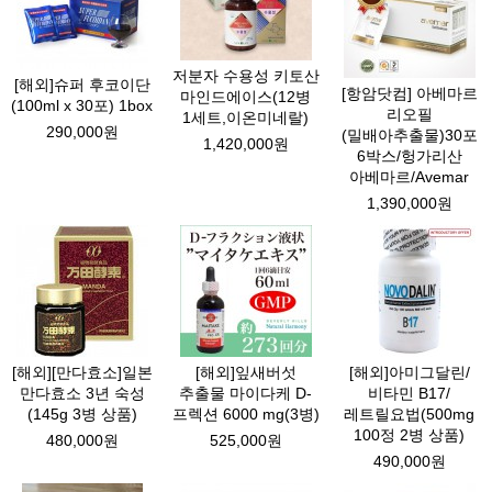
저분자 수용성 키토산
[해외]슈퍼 후코이단
[항암닷컴] 아베마르
마인드에이스(12병
(100ml x 30포) 1box
리오필
1세트,이온미네랄)
290,000원
(밀배아추출물)30포
1,420,000원
6박스/헝가리산
아베마르/Avemar
1,390,000원
[해외][만다효소]일본
[해외]잎새버섯
[해외]아미그달린/
만다효소 3년 숙성
추출물 마이다케 D-
비타민 B17/
(145g 3병 상품)
프렉션 6000 mg(3병)
레트릴요법(500mg
100정 2병 상품)
480,000원
525,000원
490,000원