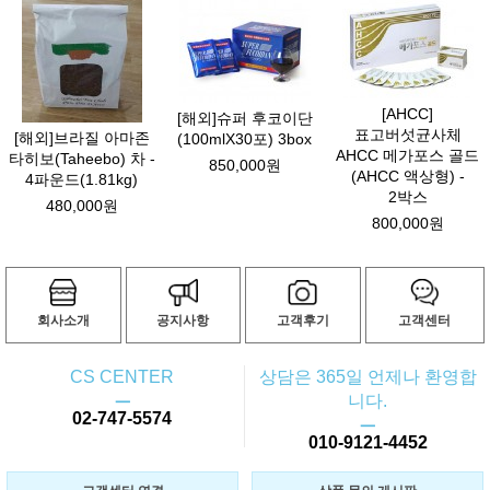
[AHCC]
[해외]슈퍼 후코이단
표고버섯균사체
[해외]브라질 아마존
(100mlX30포) 3box
AHCC 메가포스 골드
타히보(Taheebo) 차 -
850,000원
(AHCC 액상형) -
4파운드(1.81kg)
2박스
480,000원
800,000원
회사소개
공지사항
고객후기
고객센터
CS CENTER
상담은 365일 언제나 환영합
ㅡ
니다.
02-747-5574
ㅡ
010-9121-4452