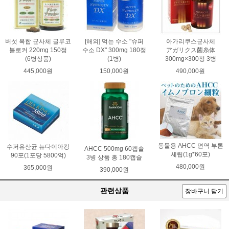
버섯 복합 균사체 글루코
[해외] 먹는 수소 "슈퍼
아가리쿠스균사체
블로커 220mg 150정
수소 DX" 300mg 180정
アガリクス菌糸体
(6병상품)
(1병)
300mg×300정 3병
445,000원
150,000원
490,000원
동물용 AHCC 면역 부론
수퍼유산균 뉴다이아킹
AHCC 500mg 60캡슐
세립(1g*60포)
90포(1포당 5800억)
3병 상품 총 180캡슐
480,000원
365,000원
390,000원
관련상품
장바구니 담기