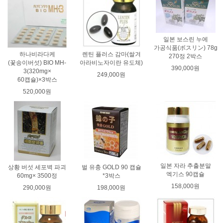
일본 보스린 누에
가공식품(ボスリン) 78g
하나비라다케
렌틴 플러스 감마(쌀겨
270정 2박스
(꽃송이버섯) BIO MH-
아라비노자이란 유도체)
390,000원
3(320mg×
249,000원
60캡슐)×3박스
520,000원
일본 자라 추출분말
상황 버섯 세포벽 파괴
벌 유충 GOLD 90 캡슐
엑기스 90캡슐
60mg× 3500정
*3박스
158,000원
290,000원
198,000원