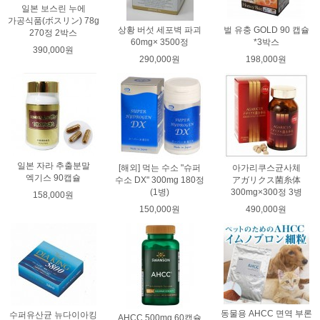
일본 보스린 누에
가공식품(ボスリン) 78g
상황 버섯 세포벽 파괴
벌 유충 GOLD 90 캡슐
270정 2박스
60mg× 3500정
*3박스
390,000원
290,000원
198,000원
일본 자라 추출분말
[해외] 먹는 수소 "슈퍼
아가리쿠스균사체
엑기스 90캡슐
수소 DX" 300mg 180정
アガリクス菌糸体
(1병)
300mg×300정 3병
158,000원
150,000원
490,000원
동물용 AHCC 면역 부론
수퍼유산균 뉴다이아킹
AHCC 500mg 60캡슐