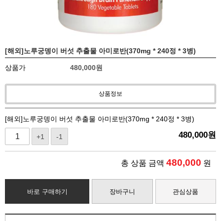
[해외]노루궁뎅이 버섯 추출물 아미로반(370mg * 240정 * 3병)
상품가
480,000
원
상품정보
[해외]노루궁뎅이 버섯 추출물 아미로반(370mg * 240정 * 3병)
480,000
원
+1
-1
480,000
총 상품 금액
원
바로 구매하기
장바구니
관심상품