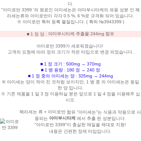
다.
"아미로반 3399 '의 원료인
아미세논은
야마부시타케의 유용 성분 인 헤
리세논류와 아미로반이 각각 0.5 %, 6 %로 규격화
되어 있습니다.
※ 아미로반 특허 등록 물질입니다. ( 특허 №3943399 )
야마부시타케 추출물 244mg 함유
■ 1 정 당 :
아미로반 3399가
새로워졌습니다!
고객의 요청에 따라 정의 크기가 작은 타입으로 변경 되었습니다.
■ 1 정 크기 : 500mg → 370mg
■ 1 병 용량 : 180 정 → 240 정
■ 1 정 중의 아미세논 양 : 325mg → 244mg
※ 아미세논 양이 적어 진 것처럼 보이지만,
1 병 중 의 아미세논은 동일
한 양
입니다.
※ 기존 제품을 1 일 3 정 이용하실 분은 앞으로 1 일 4 정을 이용해주 십
시오.
헤리세논 류 + 아미로반
함유 "아미세논"는 식용과 약용으로 사
야마부시타케
용되는
에서 추출 된 성분입니다.
"아미로반 3399"이 충실한 매일을 제대로 지원!
내용은 간편한 정제 타입입니다.