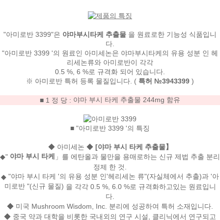
"아미로반 3399"은
야마부시타케 추출물
을 원료로한 기능성 식품입니
다.
"아미로반 3399 '의 원료인
아미세논은
야마부시타케의 유용 성분 인 헤
리세논류와 아미로반이 각각
0.5 %, 6 %로 규격화
되어 있습니다.
※ 아미로반 특허 등록 물질입니다.
(
특허 №3943399
)
야마 부시 타케 추출물 244mg 함유
■ 1 정 당 :
■ "아미로반 3399 '의 특징
◆ 아미세논 ◆
[야마 부시 타케 추출물】
야마 부시 타케
◆"
」를 에탄올과 물만을 용매로하는 신규 제법 추출 분리
정제 한 것.
"야마 부시 타케 '의 유용 성분 인'헤리세논 류"(자실체에서 추출)과 '아
◆
미로반 "(신규 물질)
을 각각 0.5 %, 6.0 %로 규격화하고있는 원료입니
다.
◆ 미국 Mushroom Wisdom, Inc. 분리에 성공하여 특허 소재입니다.
◆ 중국 약과 대학을 비롯한 국내외의 연구 시설, 클리닉에서 연구되고