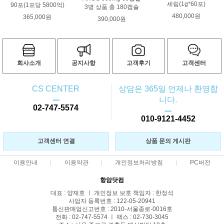
세립(1g*60포)
90포(1포당 5800억)
3병 상품 총 180캡슐
480,000원
365,000원
390,000원
회사소개
공지사항
고객후기
고객센터
CS CENTER
상담은 365일 언제나 환영합
ㅡ
니다.
02-747-5574
ㅡ
010-9121-4452
고객센터 연결
상품 문의 게시판
이용안내
이용약관
개인정보처리방침
PC버전
항암닷컴
대표 : 양재호 ㅣ 개인정보 보호 책임자 : 한정석
사업자 등록번호 : 122-05-20941
통신판매업신고번호 : 2010-서울종로-0016호
전화 : 02-747-5574 ㅣ 팩스 : 02-730-3045