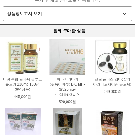
분쇄 후 제조 공정으로 이동합니다.
상품정보고시 보기
함께 구매한 상품
버섯 복합 균사체 글루코
하나비라다케
렌틴 플러스 감마(쌀겨
블로커 220mg 150정
(꽃송이버섯) BIO MH-
아라비노자이란 유도체)
(6병상품)
3(320mg×
249,000원
60캡슐)×3박스
445,000원
520,000원