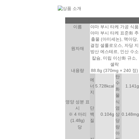
아미로반 3399
이름
야마 부시 타케 가공 식품
야마 부시 타케 표준화 추
출물 (아미세논), 맥아당,
결정 셀룰로오스, 자당 지
원자재
방산 에스테르, 인산 수소
칼슘, 미립 이산화 규소,
셸락
내용량
88.8g (370mg × 240 정)
탄
에
수
5.728kcal
1.141g
너
화
지
물
영양 성분 표
식
단
시
염
0.104g
0.148mg
백
※ 4 마리
상
질
(1.48g)
당
당
량
아