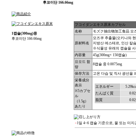
후코이단 166.66mg
フコイダンエキス原末カプセル
名称
モズク抽出物加工食品 모즈
1캡슐(300mg)중
모즈쿠 추출물(오키나와 현산
후코이단 166.66mg
原材料名
지방산 에스테르, 인산 칼
※식물성 유래의 캡슐을 사
内容量
45g(300mg× 150캡슐)
요오드 함
8캡슐 중 0.0075mg
량
保存方法
고온 다습 및 직사 광선을 
栄養成分
表示
エネルギー
5.29kca
※5カプセ
たんぱく質
0.02
ル
脂質
0.02
（1.5g）
あたり
●
1일 4~6 캡슐 기준으로, 물 또는 미