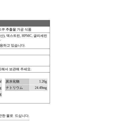
쿠 추출물 가공 식품
), 덱스트린, HPMC, 글리세린
슘
용하고 있습니다.
피해서 보관해 주세요.
l
炭水化物
1.26g
g
ナトリウム
24.49mg
g
지근한 물로 드십니다.