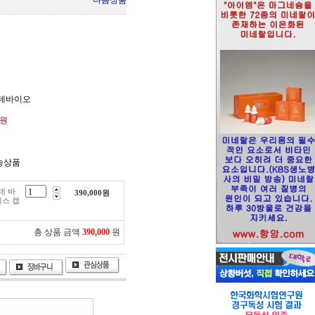
다음상품
히데바이오
0원
송상품
데 바
390,000
원
기스 캡
총 상품 금액
390,000
원