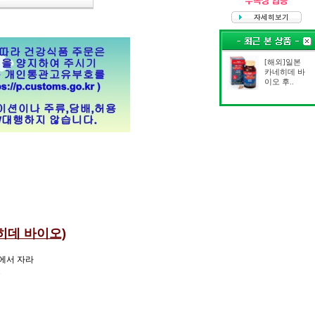
[해외]일본
카네히데 바
이오 후..
히데 바이오)
에서 자라
.