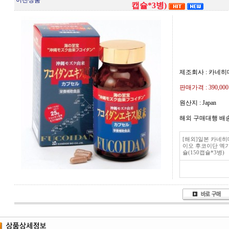
이전상품
캡슐*3병)
제조회사 : 카네
판매가격 :
390,00
원산지 : Japan
해외 구매대행 배
[해외]일본 카네히
이오 후코이단 엑
슐(150캡슐*3병)