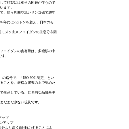
して精製には相当の困難が伴うので
います。
で、島々周囲や浅いサンゴ礁で20年
9年には2万トンを超え、日本のモ
フコイダンの含有量は、多糖類の中
です。
ization）の略号で、「ISO-9001認定」とい
ることを、厳格な審査の上で認めた
で生産している、世界的な品質基準
例がまだまだ少ない現状です。
アップ
を外より高く(陽圧に)することによ