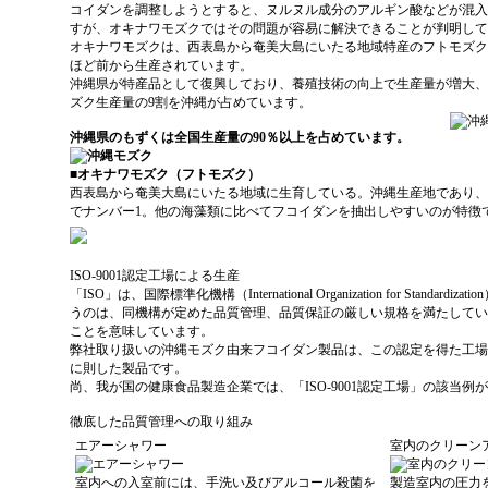
コイダンを調整しようとすると、ヌルヌル成分のアルギン酸などが混入
すが、オキナワモズクではその問題が容易に解決できることが判明して
オキナワモズクは、西表島から奄美大島にいたる地域特産のフトモズク
ほど前から生産されています。
沖縄県が特産品として復興しており、養殖技術の向上で生産量が増大、9
ズク生産量の9割を沖縄が占めています。
沖縄県のもずくは全国生産量の90％以上を占めています。
■オキナワモズク（フトモズク）
西表島から奄美大島にいたる地域に生育している。沖縄生産地であり、
でナンバー1。他の海藻類に比べてフコイダンを抽出しやすいのが特徴
ISO-9001認定工場による生産
「ISO」は、国際標準化機構（International Organization for Standard
うのは、同機構が定めた品質管理、品質保証の厳しい規格を満たしてい
ことを意味しています。
弊社取り扱いの沖縄モズク由来フコイダン製品は、この認定を得た工場
に則した製品です。
尚、我が国の健康食品製造企業では、「ISO-9001認定工場」の該当
徹底した品質管理への取り組み
エアーシャワー
室内のクリーン
室内への入室前には、手洗い及びアルコール殺菌を
製造室内の圧力