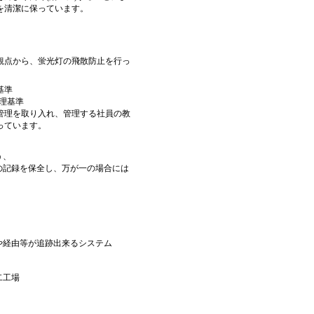
を清潔に保っています。
観点から、蛍光灯の飛散防止を行っ
基準
管理を取り入れ、管理する社員の教
っています。
う、
の記録を保全し、万が一の場合には
。
や経由等が追跡出来るシステム
二工場