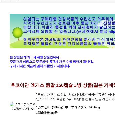
본 상품은 해외 구매대행 상품입니다...
주문자의 성함으로 주문되며 통관시 개인 수입 형태가 됩니다..
구매 가격은 세금이 일체 포함된 가격입니다.
후코이단 엑기스 원말 150캡슐 3병 상품(일본 카네
"푸코이단 엑기스 원말"은 오키나와의 영양이 풍부한 바다
난 "모즈크" 서 추출한 "푸코이단"를 캡슐로 만든 것입니다
1カプセル（300mg）中
フコイダン 166.66mg
1캡슐(300mg)중