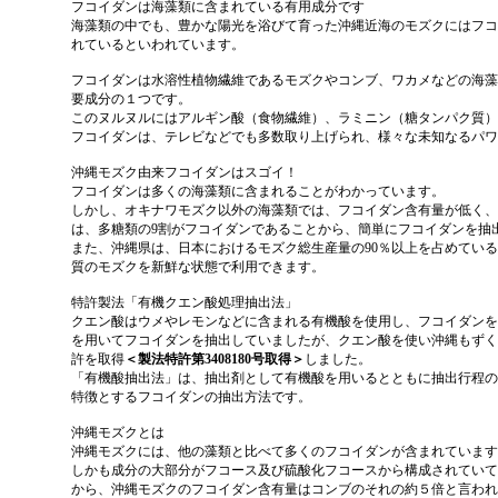
フコイダンは海藻類に含まれている有用成分です
海藻類の中でも、豊かな陽光を浴びて育った
沖縄近海のモズクにはフコ
れているといわれています。
フコイダンは
水溶性植物繊維
であるモズクやコンブ、ワカメなどの海藻
要成分の１つです。
このヌルヌルには
アルギン酸（食物繊維）、ラミニン（糖タンパク質）
フコイダンは、テレビなどでも多数取り上げられ、様々な未知なるパワ
沖縄モズク由来フコイダンはスゴイ！
フコイダンは多くの海藻類に含まれることがわかっています。
しかし、オキナワモズク以外の海藻類では、フコイダン含有量が低く、
は、多糖類の9割がフコイダンであることから、簡単にフコイダン
を抽
また、沖縄県は、日本におけるモズク総生産量の90％以上を占めてい
質のモズクを新鮮な状態で利用
できます。
特許製法「有機クエン酸処理抽出法」
クエン酸はウメやレモンなどに含まれる有機酸を使用し、フコイダンを
を用いてフコイダンを抽出していましたが、クエン酸を使い沖縄もずく
許を取得
＜製法特許第3408180号取得＞
しました。
「有機酸抽出法」は、抽出剤として有機酸を用いるとともに抽出行程のp
特徴とするフコイダンの抽出方法です。
沖縄モズクとは
沖縄モズクには、他の藻類と比べて多くのフコイダンが含まれています
しかも成分の大部分がフコース及び硫酸化フコースから構成されていて
から、沖縄モズクのフコイダン含有量はコンブのそれの約５倍と言われ