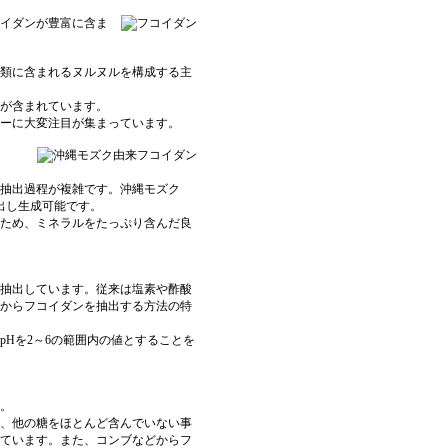
イダンが豊富
に含ま
類に含まれるヌルヌルを構成する主
が含まれています。
ーに大変注目が集まっています。
抽出過程が複雑です。
沖縄モズク
出し生成可能です。
るため、
ミネラルをたっぷり含んだ良
抽出しています。従来は塩素や酢酸
から
フコイダンを抽出する方法の特
Hを2～6の範囲内の値とすることを
。
、他の糖をほとんど含んでいない事
ています。また、コンブなどからフ