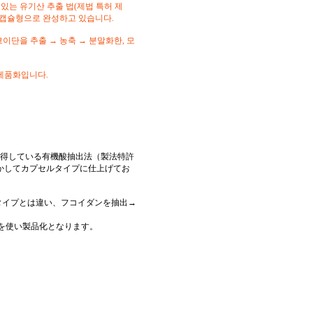
있는 유기산 추출 법(제법 특허 제
려 캡슐형으로 완성하고 있습니다.
이단을 추출 → 농축 → 분말화한
, 모
 제품화입니다.
得している有機酸抽出法（製法特許
活かしてカプセルタイプに仕上げてお
タイプとは違い、
フコイダンを抽出→
)を使い製品化となります。