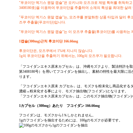
"푸코이단 엑기스 원말 캡슐"은 오키나와 모즈크로 제법 특허를 취득하고 
3408180호)을 이용하여 푸코이단을 추출하여 소재의 특성을 최대한 살
"푸코이단 엑기스 원말 캡슐"는, 모즈쿠를 분말화한 상품 타입과 달리
후코
즈쿠 추출물(푸코이단)입니다.
"푸코이단 엑기스 원말 캡슐"는 이 모즈쿠 추출물(후코이단)를 사용하는
1캡슐(300mg)근처
후코이단 166.66mg
후코이단은, 모즈쿠에서 1%에 지나지 않습니다.
1g의 푸코이단을 추출하기 위해서는, 100g의 모즈쿠가 필요합니다.
「フコイダンエキス原末カプセル」は、沖縄モズクより、製法特許を取
第3408180号）を用いてフコイダンを抽出し、素材の特性を最大限に
ります。
「フコイダンエキス原末 カプセル」は、モズクを粉末化し商品化する
濃縮→粉末化
する事により、モズク抽出物(フコイダン)となります。
「フコイダンエキス原末カプセル」は、このモズク抽出物(フコイダン
1カプセル（300mg）あたり
フコイダン 166.66mg
フコイダンは、モズクから1％しかとれません。
1gのフコイダンを抽出するためには、100gのモズクが必要です。