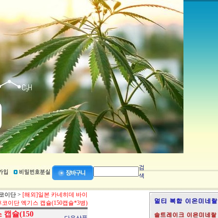
검
색
코이단
>
[해외]일본 카네히데 바이
후코이단 엑기스 캡슐(150캡슐*3병)
캡슐(150