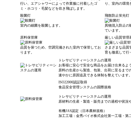
行い、エアシャワーによって作業服に付着したゴ
り、室内の環境
ミ・ホコリ・毛髪などを吹き飛ばします。
殺菌灯
飛散防止蛍光灯
室内の細菌を殺菌します。
異物混入防止の
ています。
原料保管庫
厳しい品質管理
品質を保つため、空調完備された室内で保管してお
さまざまな品質
ります。
育も徹底して行
トレサビリティーシステムの運用
お客様に安心で安全な商品をお届け出来るよ
原料の生産から製造、包装、出荷に至るまで
速やかに原因追及できる体制を整えています
ISO22000認証取得
食品安全管理システムの国際規格
トレサビリティーシステムの運用
原材料の生産・製造・販売までの過程や状況
有機JAS認定（日本農林規格）
加工工場：金秀バイオ株式会社第一工場・第