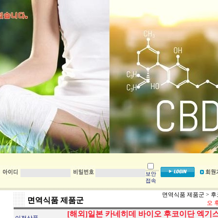
보안
접속
면역식품 제품군
>
후
면역식품 제품군
오 
[해외]일본 카네히데 바이오 후코이단 엑기스 