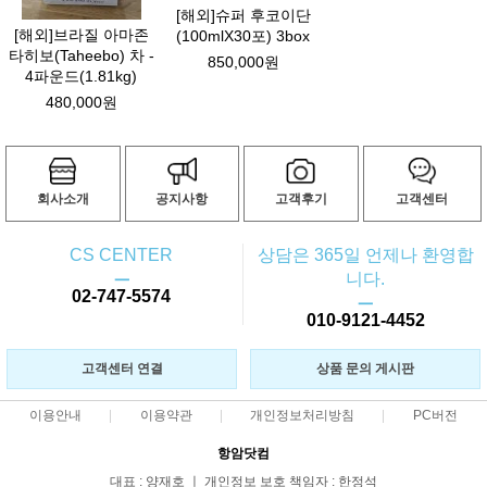
[해외]슈퍼 후코이단
[해외]브라질 아마존
(100mlX30포) 3box
타히보(Taheebo) 차 -
850,000원
4파운드(1.81kg)
480,000원
회사소개
공지사항
고객후기
고객센터
CS CENTER
상담은 365일 언제나 환영합
ㅡ
니다.
02-747-5574
ㅡ
010-9121-4452
고객센터 연결
상품 문의 게시판
이용안내
이용약관
개인정보처리방침
PC버전
항암닷컴
대표 : 양재호 ㅣ 개인정보 보호 책임자 : 한정석