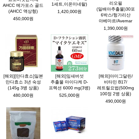
리오필
1세트,이온미네랄)
AHCC 메가포스 골드
(밀배아추출물)30포
(AHCC 액상형)
1,420,000원
6박스/헝가리산
450,000원
아베마르/Avemar
1,390,000원
[해외][만다효소]일본
[해외]잎새버섯
[해외]아미그달린/
만다효소 3년 숙성
추출물 마이다케 D-
비타민 B17/
(145g 3병 상품)
프렉션 6000 mg(3병)
레트릴요법(500mg
100정 2병 상품)
480,000원
525,000원
490,000원