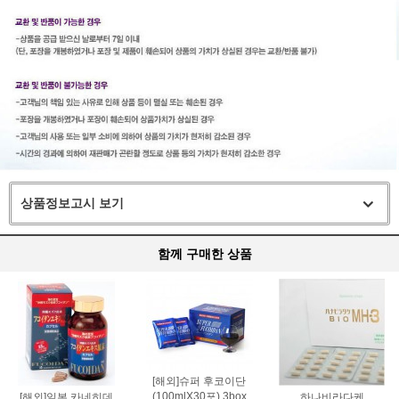
상품정보고시 보기
함께 구매한 상품
[해외]슈퍼 후코이단
(100mlX30포) 3box
[해외]일본 카네히데
하나비라다케