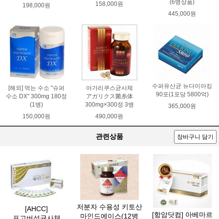
(6병상품)
158,000원
198,000원
445,000원
수퍼유산균 뉴다이아킹
[해외] 먹는 수소 "슈퍼
아가리쿠스균사체
90포(1포당 5800억)
수소 DX" 300mg 180정
アガリクス菌糸体
(1병)
300mg×300정 3병
365,000원
150,000원
490,000원
관련상품
장바구니 담기
저분자 수용성 키토산
[AHCC]
[항암닷컴] 아베마르
마인드에이스(12병
표고버섯균사체