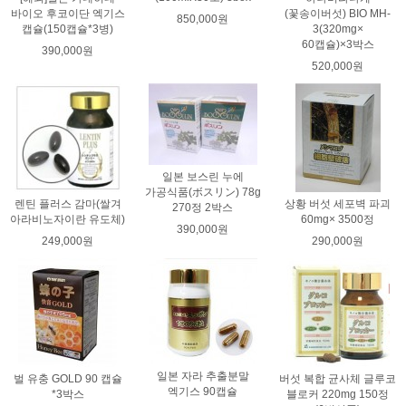
바이오 후코이단 엑기스
(꽃송이버섯) BIO MH-
850,000원
캡슐(150캡슐*3병)
3(320mg×
60캡슐)×3박스
390,000원
520,000원
일본 보스린 누에
가공식품(ボスリン) 78g
렌틴 플러스 감마(쌀겨
상황 버섯 세포벽 파괴
270정 2박스
아라비노자이란 유도체)
60mg× 3500정
390,000원
249,000원
290,000원
일본 자라 추출분말
벌 유충 GOLD 90 캡슐
버섯 복합 균사체 글루코
엑기스 90캡슐
*3박스
블로커 220mg 150정