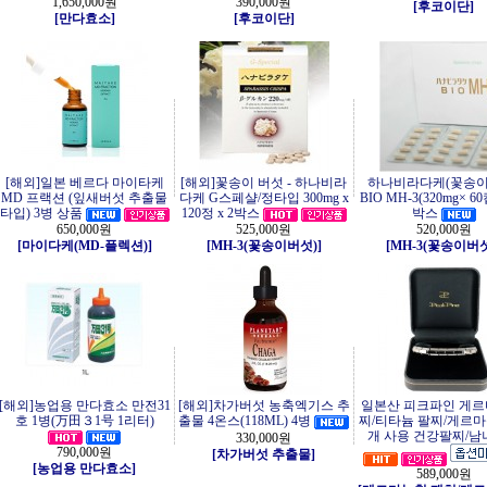
1,650,000원
390,000원
[후코이단]
[만다효소]
[후코이단]
[해외]일본 베르다 마이타케
[해외]꽃송이 버섯 - 하나비라
하나비라다케(꽃송이
MD 프랙션 (잎새버섯 추출물
다케 G스페샬/정타입 300mg x
BIO MH-3(320mg× 6
타입) 3병 상품
120정 x 2박스
박스
650,000원
525,000원
520,000원
[마이다케(MD-플렉션)]
[MH-3(꽃송이버섯)]
[MH-3(꽃송이버섯
[해외]농업용 만다효소 만전31
[해외]차가버섯 농축엑기스 추
일본산 피크파인 게르
호 1병(万田３1号 1리터)
출물 4온스(118ML) 4병
찌/티타늄 팔찌/게르마
개 사용 건강팔찌/
330,000원
790,000원
[차가버섯 추출물]
[농업용 만다효소]
589,000원