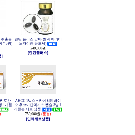
 추출물
렌틴 플러스 감마(쌀겨 아라비
 * 3병)
노자이란 유도체)
249,000원
[렌틴플러스]
품]
용성키토산
AHCC 1박스 + 카네히데바이
병 1개월
오 후코이단엑기스 캡슐 3병 1
개월분 세트 상품
)
750,000원
(품절)
[면역세트상품]