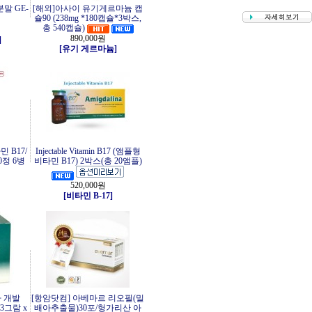
말 GE-
[해외]아사이 유기게르마늄 캡
슐90 (238mg *180캡슐*3박스,
총 540캡슐)
890,000원
]
[유기 게르마늄]
 B17/
Injectable Vitamin B17 (앰플형
0정 6병
비타민 B17) 2박스(총 20앰플)
520,000원
[비타민 B-17]
사 개발
[항암닷컴] 아베마르 리오필(밀
3그람 x
배아추출물)30포/헝가리산 아