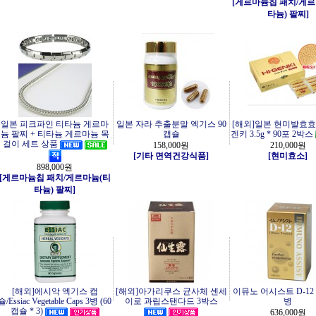
[게르마늄칩 패치/게르
타늄) 팔찌]
일본 피크파인 티타늄 게르마
일본 자라 추출분말 엑기스 90
[해외]일본 현미발효효
늄 팔찌 + 티타늄 게르마늄 목
캡슐
겐키 3.5g * 90포 2박스
걸이 세트 상품
158,000원
210,000원
[기타 면역건강식품]
[현미효소]
898,000원
[게르마늄칩 패치/게르마늄(티
타늄) 팔찌]
[해외]에시악 엑기스 캡
[해외]아가리쿠스 균사체 센세
이뮤노 어시스트 D-12 1
슐/Essiac Vegetable Caps 3병 (60
이로 과립스탠다드 3박스
병
캡슐 * 3)
636,000원