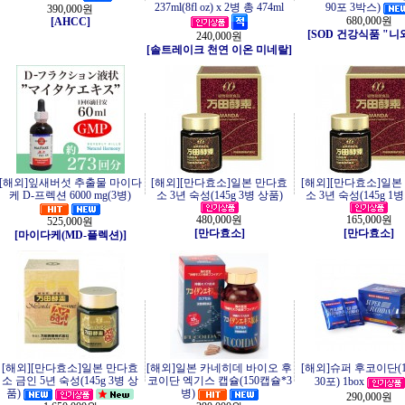
237ml(8fl oz) x 2병 총 474ml
90포 3박스)
390,000원
680,000원
[AHCC]
[SOD 건강식품 "니
240,000원
[솔트레이크 천연 이온 미네랄]
[해외]잎새버섯 추출물 마이다
[해외][만다효소]일본 만다효
[해외][만다효소]일본
케 D-프렉션 6000 mg(3병)
소 3년 숙성(145g 3병 상품)
소 3년 숙성(145g 1
480,000원
165,000원
525,000원
[만다효소]
[만다효소]
[마이다케(MD-플렉션)]
[해외][만다효소]일본 만다효
[해외]일본 카네히데 바이오 후
[해외]슈퍼 후코이단(10
소 금인 5년 숙성(145g 3병 상
코이단 엑기스 캡슐(150캡슐*3
30포) 1box
품)
병)
290,000원