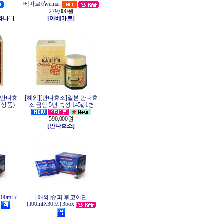
베마르/Avemar
279,000원
와나"]
[아베마르]
 만다효
[해외][만다효소]일본 만다효
병 상품)
소 금인 5년 숙성 145g 1병
590,000원
[만다효소]
0ml x
[해외]슈퍼 후코이단
(100mlX30포) 3box