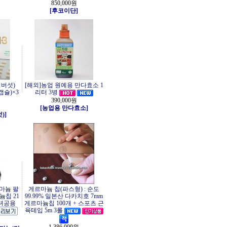
850,000원
[후코이단]
버섯)
[해외]농업 원예용 만다효소 1
0캡슐)×3
리터 3병
390,000원
[농업용 만다효소]
)]
마늄 팔
게르마늄 칩(파스형) : 순도
늄칩 21
99.99% 일본산 다카치호 7mm
남녀공용
게르마늄칩 100개 + 스포츠 근
육테입 5m 3롤