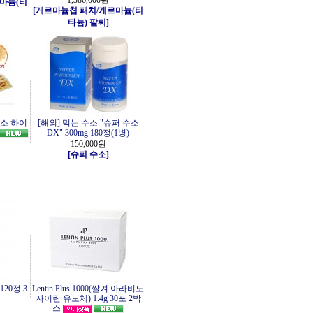
1,386,000원
마늄(티
[게르마늄칩 패치/게르마늄(티
타늄) 팔찌]
소 하이
[해외] 먹는 수소 "슈퍼 수소
DX" 300mg 180정(1병)
150,000원
[슈퍼 수소]
20정 3
Lentin Plus 1000(쌀겨 아라비노
자이란 유도체) 1.4g 30포 2박
스