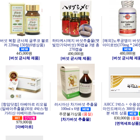
버섯 복합 균사체 글루코 블로
하타케시메지 버섯추출물(잿
[해외]노루궁뎅이 버섯
커 220mg 150정(6병상품)
빛만가닥버섯) 90캡슐 3병 총
아미로반(370mg * 240정
270캡슐
445,000원
480,000원
490,000원
[버섯 균사체 제품]
[버섯 균사체 제
[버섯 균사체 제품]
[항암닷컴] 아베마르 리오필
러시아산 차가버섯 추출물
AHCC 1박스 + 수
(밀배아추출물)30포 4박스/헝
100ml x 6병
마인드에이스 300정 4
가리산 아베마르/Avemar
분 세트 상품
주문불가상품
(품절)
830,000원
(품절
[차가버섯 추출물]
979,000원
[면역세트상품]
[아베마르]