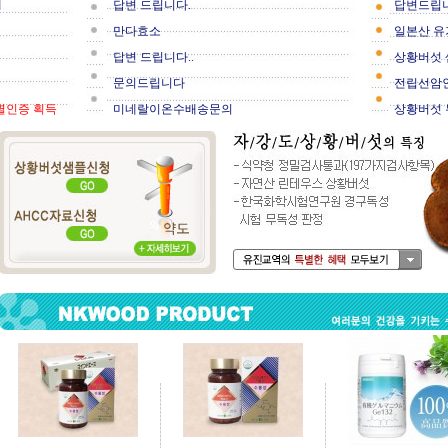
내
답변 드립니다.
답변드립니
만다효소
일본산 유
답변 드립니다..
상황버섯 
문의드립니다
전립선암인
별인증 획득
미네랄이온수배송문의
상황버섯 