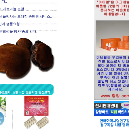
다..
기게르마늄 분말
샘플행사는 오래전 중단된 서비스..
데 샘풀요청.
무료샘플 행사 종료 안내.