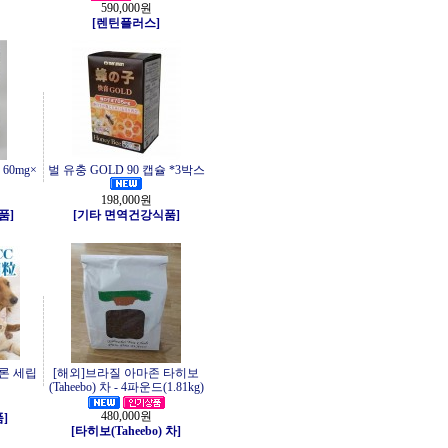
590,000원
[렌틴플러스]
60mg×
벌 유충 GOLD 90 캡슐 *3박스
198,000원
품]
[기타 면역건강식품]
부론 세립
[해외]브라질 아마존 타히보
(Taheebo) 차 - 4파운드(1.81kg)
480,000원
]
[타히보(Taheebo) 차]