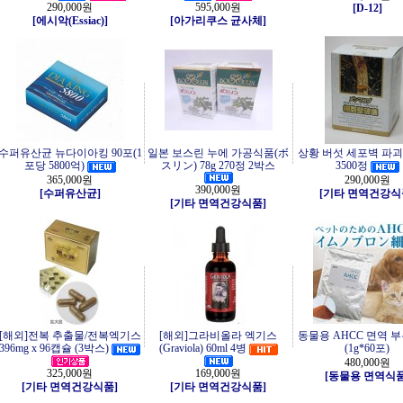
290,000원
595,000원
[D-12]
[에시악(Essiac)]
[아가리쿠스 균사체]
수퍼유산균 뉴다이아킹 90포(1
일본 보스린 누에 가공식품(ボ
상황 버섯 세포벽 파괴 
포당 5800억)
スリン) 78g 270정 2박스
3500정
365,000원
290,000원
390,000원
[수퍼유산균]
[기타 면역건강식
[기타 면역건강식품]
[해외]전복 추출물/전복엑기스
[해외]그라비올라 엑기스
동물용 AHCC 면역 
396mg x 96캡슐 (3박스)
(Graviola) 60ml 4병
(1g*60포)
480,000원
325,000원
169,000원
[동물용 면역식품
[기타 면역건강식품]
[기타 면역건강식품]