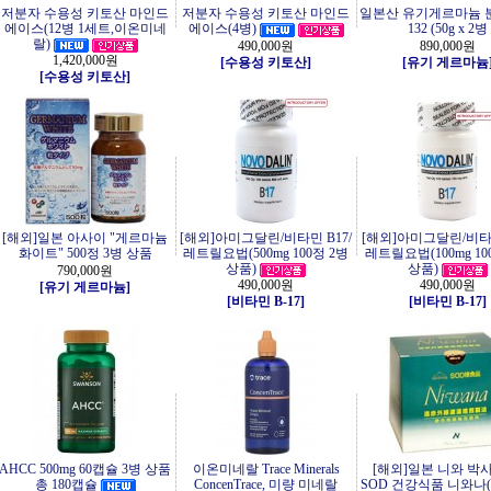
저분자 수용성 키토산 마인드
저분자 수용성 키토산 마인드
일본산 유기게르마늄 분
에이스(12병 1세트,이온미네
에이스(4병)
132 (50g x 2병
랄)
490,000원
890,000원
1,420,000원
[수용성 키토산]
[유기 게르마늄
[수용성 키토산]
[해외]일본 아사이 "게르마늄
[해외]아미그달린/비타민 B17/
[해외]아미그달린/비타민
화이트" 500정 3병 상품
레트릴요법(500mg 100정 2병
레트릴요법(100mg 10
상품)
상품)
790,000원
490,000원
490,000원
[유기 게르마늄]
[비타민 B-17]
[비타민 B-17]
AHCC 500mg 60캡슐 3병 상품
이온미네랄 Trace Minerals
[해외]일본 니와 박
총 180캡슐
ConcenTrace, 미량 미네랄
SOD 건강식품 니와나(