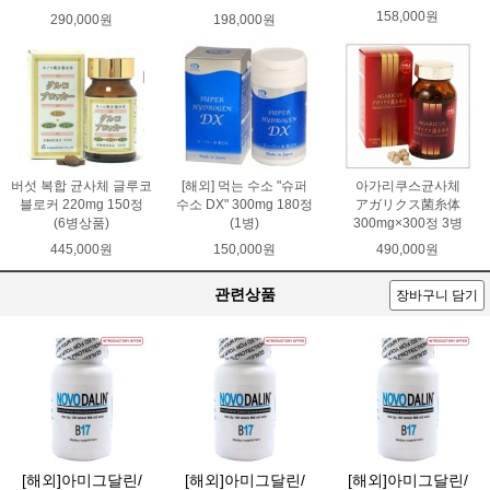
158,000원
290,000원
198,000원
버섯 복합 균사체 글루코
[해외] 먹는 수소 "슈퍼
아가리쿠스균사체
블로커 220mg 150정
수소 DX" 300mg 180정
アガリクス菌糸体
(6병상품)
(1병)
300mg×300정 3병
445,000원
150,000원
490,000원
관련상품
장바구니 담기
[해외]아미그달린/
[해외]아미그달린/
[해외]아미그달린/