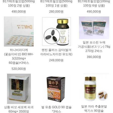
B17/레트릴요법(500mg
B17/레트릴요법(500mg
B17/레트릴요법(100mg
100정 2병 상품)
100정 1병 상품)
100정 6병 상품)
490,000원
280,000원
490,000원
일본 보스린 누에
가공식품(ボスリン) 78g
하나비라다케
렌틴 플러스 감마(쌀겨
270정 2박스
(꽃송이버섯) BIO MH-
아라비노자이란 유도체)
390,000원
3(320mg×
249,000원
60캡슐)×3박스
520,000원
일본 자라 추출분말
상황 버섯 세포벽 파괴
벌 유충 GOLD 90 캡슐
엑기스 90캡슐
60mg× 3500정
*3박스