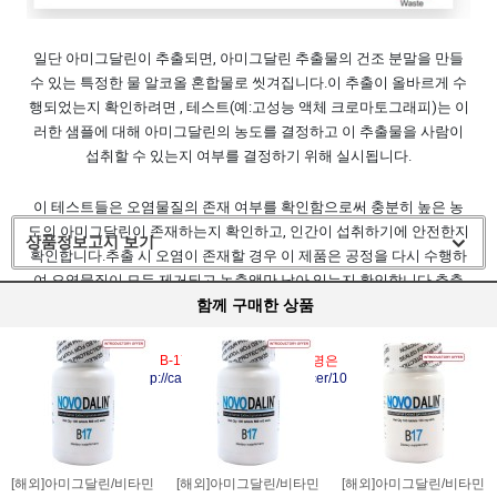
일단 아미그달린이 추출되면, 아미그달린 추출물의 건조 분말을 만들
수 있는 특정한 물 알코올 혼합물로 씻겨집니다.
이 추출이 올바르게 수
행되었는지 확인하려면 , 테스트(예:
고성능 액체 크로마토그래피)는 이
러한 샘플에 대해 아미그달린의 농도를 결정하고 이 추출물을 사람이
섭취할 수 있는지 여부를 결정하기 위해 실시됩니다.
이 테스트들은 오염물질의 존재 여부를 확인함으로써 충분히 높은 농
도의 아미그달린이 존재하는지 확인하고, 인간이 섭취하기에 안전한지
상품정보고시 보기
확인합니다.
추출 시 오염이 존재할 경우 이 제품은 공정을 다시 수행하
여 오염물질이 모두 제거되고 농축액만 남아 있는지 확인합니다.
추출
함께 구매한 상품
물이 승인되면 보충제 제작에 활용됩니다.
B-17 에 에 대한 자세한 설명은
http://cafe.naver.com/lovecancer/1079
[해외]아미그달린/비타민
[해외]아미그달린/비타민
[해외]아미그달린/비타민