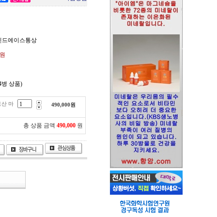
마인드에이스통상
0원
(4병 상품)
토산 마
490,000
원
총 상품 금액
490,000
원