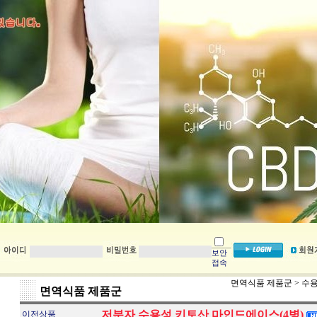
보안
접속
면역식품 제품군
>
수용
면역식품 제품군
저분자 수용성 키토산 마인드에이스(4병)
이전상품