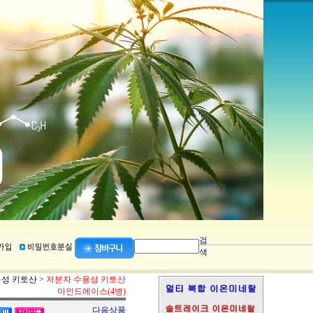
검
색
성 키토산
>
저분자 수용성 키토산
마인드에이스(4병)
다음상품