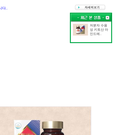
다..
저분자 수용
성 키토산 마
인드에..