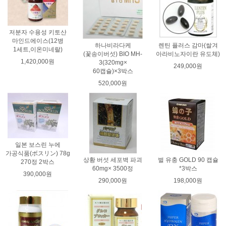
저분자 수용성 키토산
마인드에이스(12병
하나비라다케
렌틴 플러스 감마(쌀겨
1세트,이온미네랄)
(꽃송이버섯) BIO MH-
아라비노자이란 유도체)
1,420,000원
3(320mg×
249,000원
60캡슐)×3박스
520,000원
일본 보스린 누에
가공식품(ボスリン) 78g
상황 버섯 세포벽 파괴
벌 유충 GOLD 90 캡슐
270정 2박스
60mg× 3500정
*3박스
390,000원
290,000원
198,000원