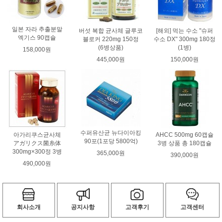
일본 자라 추출분말
버섯 복합 균사체 글루코
[해외] 먹는 수소 "슈퍼
엑기스 90캡슐
블로커 220mg 150정
수소 DX" 300mg 180정
(6병상품)
(1병)
158,000원
445,000원
150,000원
수퍼유산균 뉴다이아킹
아가리쿠스균사체
AHCC 500mg 60캡슐
90포(1포당 5800억)
アガリクス菌糸体
3병 상품 총 180캡슐
300mg×300정 3병
365,000원
390,000원
490,000원
회사소개
공지사항
고객후기
고객센터