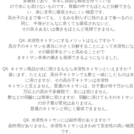
多糖類であり、非常に頑固な構造を持っている
ので水にも溶けないものです。胃腸の中でもほとんど分解できな
い、体に非常に吸収されにくい物質です。
高分子のままで食べても、くるみを割らずに殻のままで食べるのと
同じ、中身がどんなに良くても吸収されないと、
その良さあるいは働きをほとんど発揮できません。
Q4. 水溶性キトサンにするメリットはなんですか？
高分子のキトサンを適当に小さく分解することによって水溶性にな
り、その吸収率をグッと高めることがで
きキトサン本来の働きも発揮できるようになりました。
Q5. キトサン商品が水に溶けるもなら水溶性キトサンといえますか？
違います。たとえば、高分子キトサンでも酢と一緒にしたものは水
に溶けますが、その高分子キトサンは水溶性
キトサンと言えません。普通のキトサンは、分子量が何十万から百
万以上の高分子多糖類で、水には溶けません。
酢などの弱酸には簡単に溶けますが、弱酸に溶けてもそのキトサン
の分子量が変化はありません。
普通のキトサンと同じく吸収できません。
Q6. 水溶性キトサンには副作用がありますか？
副作用がありません。水溶性キトサンはきわめて安全性の高い物質
です。