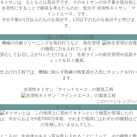
キトサンは、もともとは高分子です。その
キトサンの分子量を低分化し
水溶性にすることで吸収を考えたものが、低分子 水溶性キトサン「マ
インドエース」
です。
※分子量が1万以上のものを高分子、1万以下のものを低分子と呼びま
す。
一貫した製品づくりが自慢
機械の分解クリーニングを毎日行うなど、衛生管理
の徹底に力を入れています。
安心してお召し上がりいただけるよう、
生産ラインの衛生管理や品質チ
ェックを日々徹底
。
仕上げの工程では、機械に頼らず熟練の検査員が入念にチェックを行い
ます。
水溶性キトサン「マインドエース」の製造工程
このページトップへ↑
キトサンとは
この地球上に初めてキチンという物質が登場したの
は、今からおよそ5億7000万年前。それまで地球にはわずか20種類ほど
の生物しかいませんでした。
ところが、生命体がキチン質を取り入れることによって、その種類と数