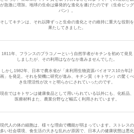
が急激に増加。地球の生命は爆発的な進化を遂げたのです（生命ビッグ
バン）。
そしてキチンは、それ以降ずっと生命の進化とその維持に重大な役割を
果たしてきました。
1811年、フランスのブラコノーという自然学者がキチンを初めて発見
しましたが、その利用はなかなか進みませんでした。
しかし1982年、日本で農水省が「未利用生物資源バイオマス10カ年計
画」を発足。それを契機に研究が進み、キチン質（キトサン）の驚くべ
き生理活性が次々と明らかにされていったのです。
現在ではキトサンは健康食品として用いられている以外にも、化粧品、
医療材料また、農業分野など幅広く利用されています。
現代人の体の細胞は、様々な理由で機能が弱まっています。ストレスの
多い社会環境、食生活の大きな乱れが原因で、日本人の健康状態は悪化