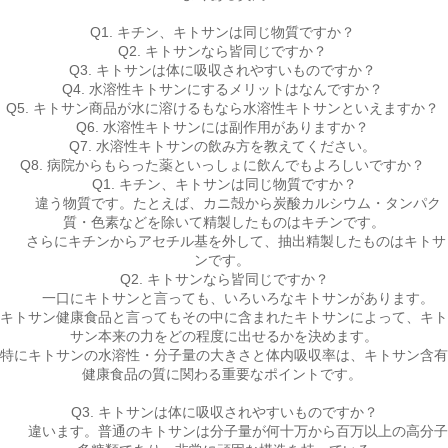
Q1. キチン、キトサンは同じ物質ですか？
Q2. キトサンなら皆同じですか？
Q3. キトサンは体に吸収されやすいものですか？
Q4. 水溶性キトサンにするメリットはなんですか？
Q5. キトサン商品が水に溶けるもなら水溶性キトサンといえますか？
Q6. 水溶性キトサンには副作用がありますか？
Q7. 水溶性キトサンの飲み方を教えてください。
Q8. 病院からもらった薬といっしょに飲んでもよろしいですか？
Q1. キチン、キトサンは同じ物質ですか？
違う物質です。たとえば、カニ殻から炭酸カルシウム・タンパク
質・色素などを除いて精製したものはキチンです。
さらにキチンからアセチル基を外して、抽出精製したものはキトサ
ンです。
Q2. キトサンなら皆同じですか？
一口にキトサンと言っても、いろいろなキトサンがあります。
キトサン健康食品と言ってもその中に含まれたキトサンによって、キト
サン本来の力をどの程度に出せるかを決めます。
特にキトサンの水溶性・分子量の大きさと体内吸収率は、キトサン含有
健康食品の質に関わる重要なポイントです。
Q3. キトサンは体に吸収されやすいものですか？
違います。普通のキトサンは分子量が何十万から百万以上の高分子