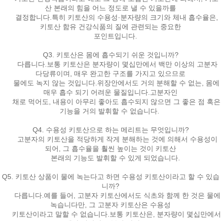
산 본래의 힘을 어느 정도로 낼 수 있을까를
결정합니다.특히 키토산의 수용성·분자량의 크기와 체내 흡수율은,
키토산 함유 건강식품의 질에 관련되는 중요한
포인트입니다.
Q3. 키토산은 몸에 흡수되기 쉬운 것입니까?
다릅니다.보통 키토산은 분자량이 몇십만에서 백만 이상의 고분자
다당류이며, 매우 완고한 구조를 가지고 있으므로
물에도 녹지 않는 것입니다.위장안에서도 거의 분해할 수 없는, 몸에
매우 흡수 되기 어려운 물질입니다.고분자인
채로 먹어도, 내용이 아무리 좋아도 흡수되지 않으면 그 좋은 점 혹은
기능을 거의 발휘할 수 없습니다.
Q4. 수용성 키토산으로 하는 메리트는 무엇입니까?
고분자의 키토산을 적당하게 작게 분해하는 것에 의해서 수용성이
되어, 그 흡수율을 훨씬 높이는 것이 키토산
본래의 기능도 발휘할 수 있게 되었습니다.
Q5. 키토산 상품이 물에 녹는다고 하면 수용성 키토산이라고 할 수 있습
니까?
다릅니다.예를 들어, 고분자 키토산에서도 식초와 함께 한 것은 물에
녹습니다만, 그 고분자 키토산은 수용성
키토산이라고 말할 수 없습니다.보통 키토산은, 분자량이 몇십만에서