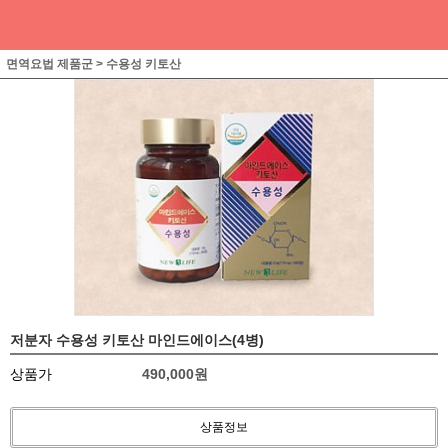
면역요법 제품군
>
수용성 키토산
저분자 수용성 키토산 마인드에이스(4병)
상품가
490,000
원
상품정보