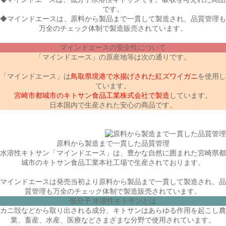
です。
◆マインドエースは、
原料から製品まで一貫して製造
され、品質管理も
万全のチェック体制で製造販売されています。
マインドエースの安全性について
「マインドエース」の原産地等は次の通りです。
「マインドエース」は
鳥取県境港で水揚げされた紅ズワイガニ
を使用し
ています。
宮崎市都城市のキトサン食品工業株式会社で製造
しています。
日本国内で生産された安心の商品です。
原料から製造まで一貫した品質管理
水溶性キトサン「マインドエース」は、豊かな自然に囲まれた
宮崎県都
城市のキトサン食品工業本社工場
で生産されております。
マインドエースは発売当初より
原料から製品まで一貫して製造
され、品
質管理も万全のチェック体制で製造販売されています。
低分子 水溶性キトサンとは
カニ殻などから取り出される成分、キトサンはあらゆる作用を起こし農
業、畜産、水産、医療などさまざまな分野で使用されています。