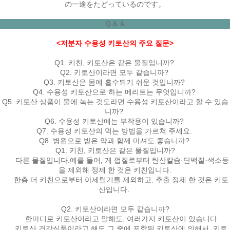
の一途をたどっているのです。
Ｑ＆Ａ
<저분자 수용성 키토산의 주요 질문>
Q1. 키친, 키토산은 같은 물질입니까?
Q2. 키토산이라면 모두 같습니까?
Q3. 키토산은 몸에 흡수되기 쉬운 것입니까?
Q4. 수용성 키토산으로 하는 메리트는 무엇입니까?
Q5. 키토산 상품이 물에 녹는 것도라면 수용성 키토산이라고 할 수 있습
니까?
Q6. 수용성 키토산에는 부작용이 있습니까?
Q7. 수용성 키토산의 먹는 방법을 가르쳐 주세요.
Q8. 병원으로 받은 약과 함께 마셔도 좋습니까?
Q1. 키친, 키토산은 같은 물질입니까?
다른 물질입니다.예를 들어, 게 껍질로부터 탄산칼슘·단백질·색소등
을 제외해 정제 한 것은 키친입니다.
한층 더 키친으로부터 아세틸기를 제외하고, 추출 정제 한 것은 키토
산입니다.
Q2. 키토산이라면 모두 같습니까?
한마디로 키토산이라고 말해도, 여러가지 키토산이 있습니다.
키토산 건강식품이라고 해도 그 중에 포함된 키토산에 의해서, 키토