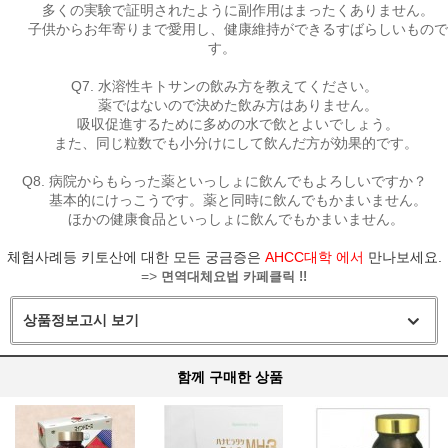
多くの実験で証明されたように副作用はまったくありません。
子供からお年寄りまで愛用し、健康維持ができるすばらしいもので
す。
Q7. 水溶性キトサンの飲み方を教えてください。
薬ではないので決めた飲み方はありません。
吸収促進するために多めの水で飲とよいでしょう。
また、同じ粒数でも小分けにして飲んだ方が効果的です。
Q8. 病院からもらった薬といっしょに飲んでもよろしいですか？
基本的にけっこうです。薬と同時に飲んでもかまいません。
ほかの健康食品といっしょに飲んでもかまいません。
체험사례등 키토산에 대한 모든 궁금증은
AHCC대학 에서
만나보세요.
=>
면역대체요법 카페클릭 !!
상품정보고시 보기
함께 구매한 상품