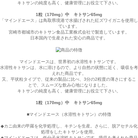
キトサンの純度も高く、健康管理にお役立て下さい。
1粒（170mg）中
キトサン65mg
「マインドエース」は
鳥取県境港で水揚げされた紅ズワイガニ
を使用し
ています。
宮崎市都城市のキトサン食品工業株式会社で製造
しています。
日本国内で生産された安心の商品です。
マインドエースは、世界初の
水溶性キトサン
です。
水溶性キトサンは、
水に溶けるので、より自然の状態に近く、
吸収を考
えれた商品です。
又、平状粒タイプで、従来の製品に比べ、3分の2程度の薄さにするこ
とで、スムーズな飲み心地になりました。
キトサンの純度も高く、健康管理にお役立て下さい。
1粒（170mg）中
キトサン65mg
■マインドエース（水溶性キトサン）の特徴
◆
カニ由来の甲羅を化学処理し、キチンを生産。さらに、脱アセチル化
処理をしたキトサンを使用。
◆マインドエースは、
低分子水溶性キトサン
です。吸収を考えれた商品