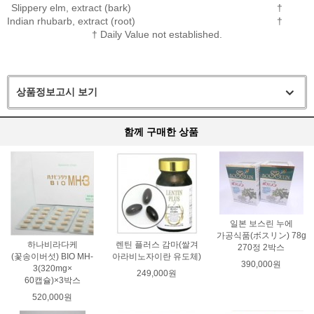
Slippery elm, extract (bark)
†
Indian rhubarb, extract (root)
†
† Daily Value not established.
상품정보고시 보기
함께 구매한 상품
일본 보스린 누에
가공식품(ボスリン) 78g
하나비라다케
렌틴 플러스 감마(쌀겨
270정 2박스
(꽃송이버섯) BIO MH-
아라비노자이란 유도체)
390,000원
3(320mg×
249,000원
60캡슐)×3박스
520,000원