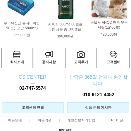
동물용 AHCC 면역 부론
수퍼유산균 뉴다이아킹
AHCC 500mg 60캡슐
세립(1g*60포)
90포(1포당 5800억)
3병 상품 총 180캡슐
480,000원
365,000원
390,000원
회사소개
공지사항
고객후기
고객센터
CS CENTER
상담은 365일 언제나 환영합
ㅡ
니다.
02-747-5574
ㅡ
010-9121-4452
고객센터 연결
상품 문의 게시판
이용안내
이용약관
개인정보처리방침
PC버전
항암닷컴