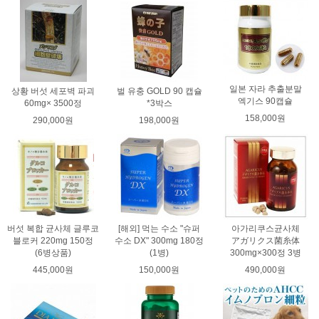
일본 자라 추출분말
상황 버섯 세포벽 파괴
벌 유충 GOLD 90 캡슐
엑기스 90캡슐
60mg× 3500정
*3박스
158,000원
290,000원
198,000원
버섯 복합 균사체 글루코
[해외] 먹는 수소 "슈퍼
아가리쿠스균사체
블로커 220mg 150정
수소 DX" 300mg 180정
アガリクス菌糸体
(6병상품)
(1병)
300mg×300정 3병
445,000원
150,000원
490,000원