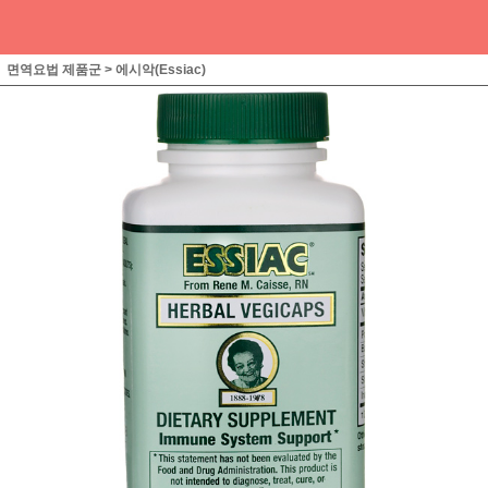
면역요법 제품군
>
에시악(Essiac)