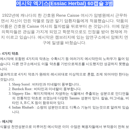
에시악 엑기스(Essiac
Herbal) 60캡슐 3병
1922년에 캐나다의 한 간호원 Rene Caisse 여사가 암병원에서 근무하
면서 자신이 만든 약물로 많은 말기 암환자들에게 적용했습니다. 약품의
이름은 간호원 Caisse 여사의 철자법을 뒤로부터 쓴 것입니다. 이에 많은
의학자들은
관심을 가지게 되었고 학문적으로도 인정을 받아 현재에 까
지 이르고 있습니다.
에시악은
캠브리지에 있는 암연구소에서 암퇴치 연
구에 일생을 바쳤습니다.
- 4가지 약초
에시악에 포함된 4가지의 약초는 수확시기 등 여러가지 에시악만의 노하우가 들어 있
습니다. 다른 연구소에서도 이들 약초를 기반으로제조를 시도했지만 성공하지 못했습
니다.
결과적으로 4가지 약초가 원래의 레시피대로 이상적으로 혼합, 조제 되어야만 한다는
것입니다.
Sheep Sorrel : 비타민과 미네랄이 풍부합니다..
Burdock Root : 비타민과 미네랄이 풍부합니다.
Slippery Elm : 북미지역에서 자생하는 식물에서 추출되는 성분으로 인디언들
의 전통적인 약초로 쓰였는데 다양한 Tannins 성분이 있다. 칼슘, 마그네슘, 비
타민 A, B C, K 등이 함유되어 있다.
Indian Rhubarb : 소량의 성분만으로도 디톡스 기능이 있는것으로 알려져 있습
니다.
- 에시악
식물성 천연성분으로 이루어진 에시악은 이미 수많은 복용자들에서 부작용이 전혀 보