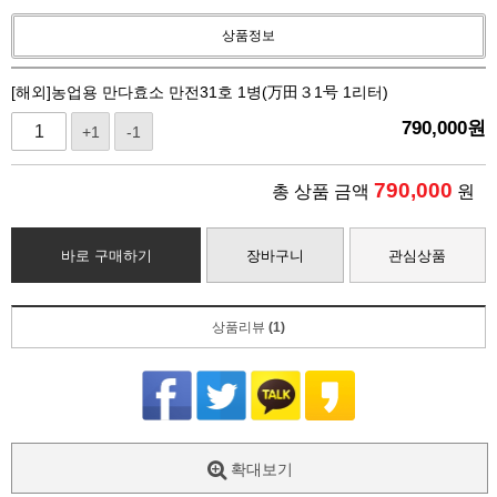
상품정보
[해외]농업용 만다효소 만전31호 1병(万田３1号 1리터)
790,000
원
+1
-1
790,000
총 상품 금액
원
바로 구매하기
장바구니
관심상품
상품리뷰
(1)
확대보기