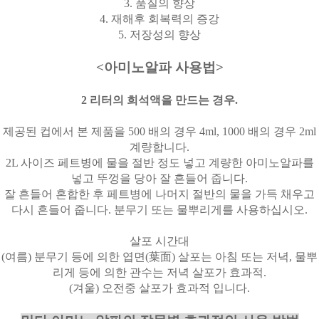
3.
품질의 향상
4.
재해후 회복력의 증강
5.
저장성의 향상
<
아미노알파 사용법
>
2
리터의 희석액을 만드는 경우
.
제공된 컵에서 본 제품을
500
배의 경우
4ml, 1000
배의 경우
2ml
계량합니다
.
2L
사이즈 페트병에 물을 절반 정도 넣고 계량한 아미노알파를
넣고 뚜껑을 당아 잘 흔들어 줍니다
.
잘 흔들어 혼합한 후 페트병에 나머지 절반의 물을 가득 채우고
다시 흔들어 줍니다
.
분무기 또는 물뿌리게를 사용하십시오
.
살포 시간대
(
여름
)
분무기 등에 의한 엽면
(
葉面
)
살포는 아침 또는 저녁
,
물뿌
리게 등에 의한 관수는 저녁 살포가 효과적
.
(
겨울
)
오전중 살포가 효과적 입니다
.