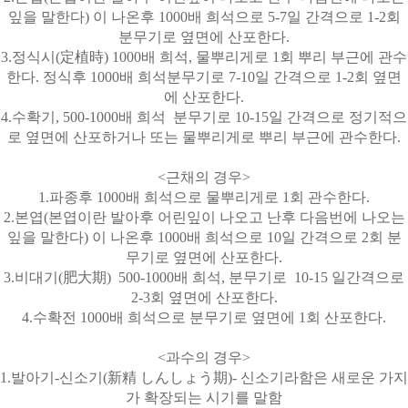
잎을 말한다
)
이 나온후
1000
배 희석으로
5-7
일 간격으로
1-2
회
분무기로 옆면에 산포한다
.
3.
정식시
(
定植時
) 1000
배 희석
,
물뿌리게로
1
회 뿌리 부근에 관수
한다
.
정식후
1000
배 희석분무기로
7-10
일 간격으로
1-2
회 옆면
에 산포한다
.
4.
수확기
, 500-1000
배 희석
분무기로
10-15
일 간격으로 정기적으
로 옆면에 산포하거나 또는 물뿌리게로 뿌리 부근에 관수한다
.
<
근채의 경우
>
1.
파종후
1000
배 희석으로 물뿌리게로
1
회 관수한다
.
2.
본엽
(
본엽이란 발아후 어린잎이 나오고 난후 다음번에 나오는
잎을 말한다
)
이 나온후
1000
배 희석으로
10
일 간격으로
2
회 분
무기로 옆면에 산포한다
.
3.
비대기
(
肥大期
)
500-1000
배 희석
,
분무기로
10-15
일간격으로
2-3
회 옆면에 산포한다
.
4.
수확전
1000
배 희석으로 분무기로 옆면에
1
회 산포한다
.
<
과수의 경우
>
1.
발아기
-
신소기
(
新精
しんしょう
期
)-
신소기라함은 새로운 가지
가 확장되는 시기를 말함