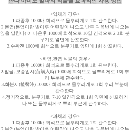
만다 아미노 알파의 작물별 효과적인 사용 방법
<
엽채의 경우
>
1.
파종후
1000
배 희석으로 물뿌리게로
1
회 관수한다
.
2.
본엽
(
본엽이란 발아후 어린잎이 나오고 난후 다음번에 나오는
잎을 말한다
)
이 나온후
1000
배 희석으로
10
일 간격으로
2-3
회 분
무기로 옆면에 산포한다
.
3.
수확전
1000
배 희석으로 분무기로 옆면에
1
회 산포한다
.
<
화엽
,
관엽 식물의 경우
>
1.
파종후
1000
배 희석으로 물뿌리게로
1
회 관수한다
.
2.
발물
,
모종입시
(
苗購入時
) 1000
배 희석으로 물뿌리게로
1
회 뿌
리 부분에 관수한다
.
3.
화분시
(
植替時
) 1000
배 희석으로 물뿌리게로
1
회 뿌리 부분에
관수한다
.
4.
정기적으로
,
분무기로
7-10
일간격으로
1
회 옆면에 산포하거
나 또는 물뿌리게로 뿌리 부근에 관수하다
.
<
과채의 경우
>
1.
파종후
1000
배 희석으로 물뿌리게로
1
회 관수한다
.
2.
본엽
(
본엽이란 발아후 어린잎이 나오고 난후 다음번에 나오는