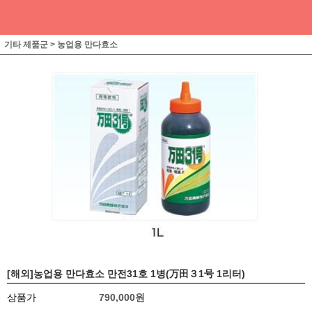
기타 제품군
>
농업용 만다효소
[해외]농업용 만다효소 만전31호 1병(万田３1号 1리터)
상품가
790,000
원