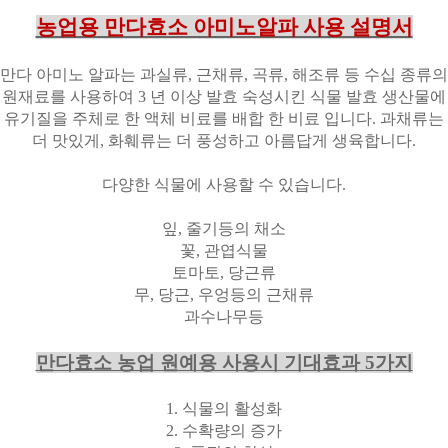
농업용 만다효소 아미노알파 사용 설명서
만다 아미노 알파는 과실류
,
근채류
,
곡류
,
해조류 등 수십 종류의
원재료를 사용하여
3
년 이상 발효 숙성시킨 식물 발효 생산물에
유기질을 주체로 한 액체 비료를 배합 한 비료 입니다
.
과채류는
더 맛있게
,
화훼류는 더 풍성하고 아름답게 생육합니다
.
다양한 식물에 사용할 수 있습니다
.
잎
,
줄기등의 채소
꽃
,
관엽식물
토마토
,
당근류
무
,
당근
,
우엉등의 근채류
과수나무등
만다효소 농업 원예용 사용시 기대효과
5
가지
1.
식물의 활성화
2.
수확량의 증가