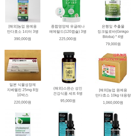
[해외]농업 원예용
종합영양제 유글레나
은행잎 추출물
만다효소 1리터 3병
에메랄드(120캡슐) 3병
징크빌로바(Ginkgo
Biloba) * 4병
390,000원
225,000원
79,000원
일본 식물성장제
(해외)스완슨 성인
지베렐린 25mg 8정
[해외]농업 원예용
건강식품 세트 6병
10박스
만다효소 10kg 대용량
95,000원
220,000원
1,060,000원