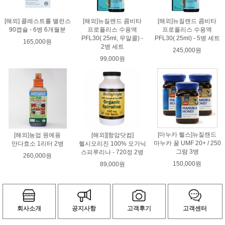
[해외] 콜레스트롤 밸런스
[해외]뉴질랜드 콤비타
[해외]뉴질랜드 콤비타
90캡슐 - 6병 6개월분
프로폴리스 수용액
프로폴리스 수용액
PFL30( 25ml, 무알콜) -
PFL30( 25ml) - 5병 세트
165,000원
2병 세트
245,000원
99,000원
[마누카 헬스]뉴질랜드
[해외]농업 원예용
[해외][항암닷컴]
마누카 꿀 UMF 20+ / 250
만다효소 1리터 2병
헬시오리진 100% 오가닉
그람 3병
스피루리나 - 720정 2병
260,000원
150,000원
89,000원
회사소개
공지사항
고객후기
고객센터