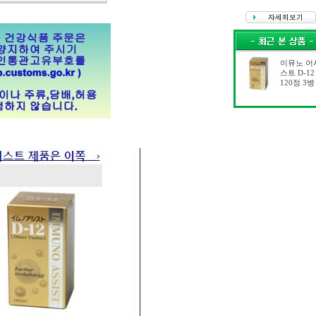
이뮤노 어
스트 D-12
120정 3병