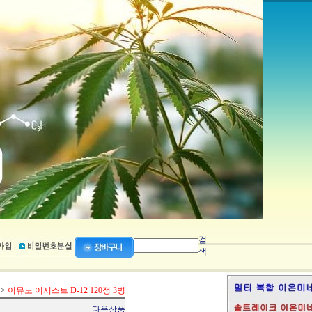
검
색
>
이뮤노 어시스트 D-12 120정 3병
다음상품