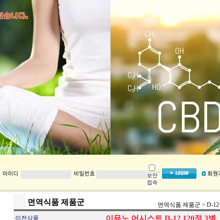
보안
접속
면역식품 제품군
면역식품 제품군
>
D-12
이뮤노 어시스트 D-12 120정 3병
이전상품