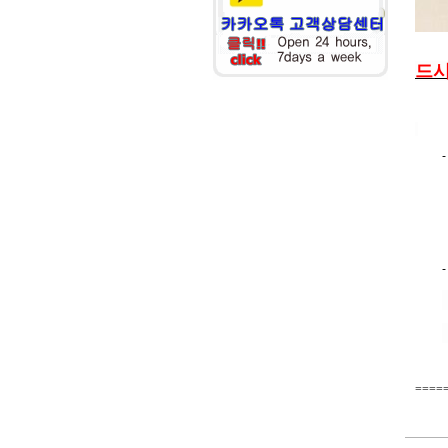
드
-
-
====