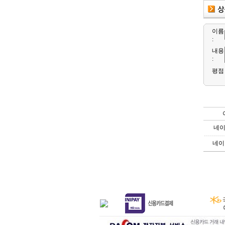
이름
:
내용
:
평점
네
네이