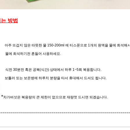
시는
방법
아주
뜨겁지
않은
따뜻한
물
150-200ml
에
티스푼으로
1
개의
원액을
물에
희석해
물에
희석하기전
흔들어
사용하세요
.
식전
30
분전
혹은
공복
(
식간
)
상태에서
하루
1~5
회
복용합니다
.
보틀러
또는
보온병에
하루치
분량을
타서
휴대해서
드셔도
됩니다
.
*
차가버섯은
복용량의
큰
제한이
없으므로
재량껏
드시면
되겠습니다
.
================================================================