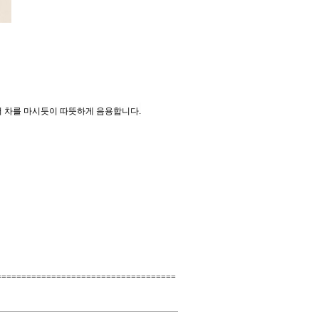
서
차를
마시듯이
따뜻하게
음용합니다
.
====================================