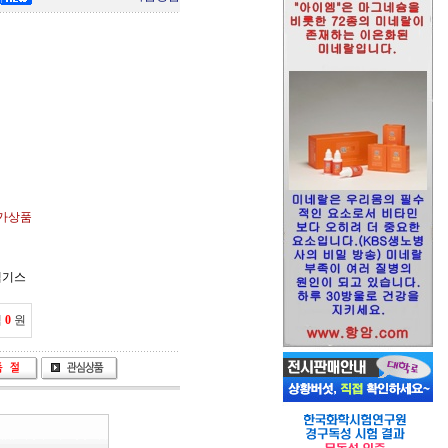
불가상품
액기스
액
0
원