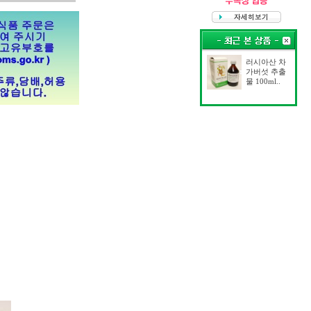
러시아산 차
가버섯 추출
물 100ml..