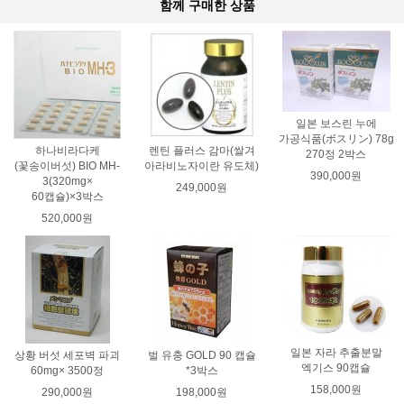
함께 구매한 상품
일본 보스린 누에
가공식품(ボスリン) 78g
하나비라다케
렌틴 플러스 감마(쌀겨
270정 2박스
(꽃송이버섯) BIO MH-
아라비노자이란 유도체)
390,000원
3(320mg×
249,000원
60캡슐)×3박스
520,000원
일본 자라 추출분말
상황 버섯 세포벽 파괴
벌 유충 GOLD 90 캡슐
엑기스 90캡슐
60mg× 3500정
*3박스
158,000원
290,000원
198,000원