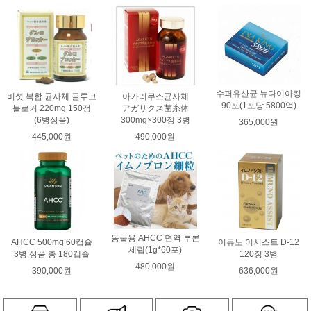
수퍼유산균 뉴다이아킹
버섯 복합 균사체 글루코
아가리쿠스균사체
90포(1포당 5800억)
블로커 220mg 150정
アガリクス菌糸体
(6병상품)
300mg×300정 3병
365,000원
445,000원
490,000원
동물용 AHCC 면역 부론
AHCC 500mg 60캡슐
이뮤노 어시스트 D-12
세립(1g*60포)
3병 상품 총 180캡슐
120정 3병
480,000원
390,000원
636,000원