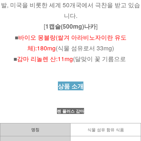
발, 미국을 비롯한 세계 50개국에서 극찬을 받고 있습
니다.
[
]
1캡슐(500mg)나카
■
바이오 몽블랑(쌀겨 아라비노자이란 유도
체):180mg
(식물 섬유로서 33mg)
■
감마 리놀렌 산:11mg
(달맞이 꽃 기름으로 
상품 소개
렌 플러스 감마
명칭
식물 섬유 함유 식품