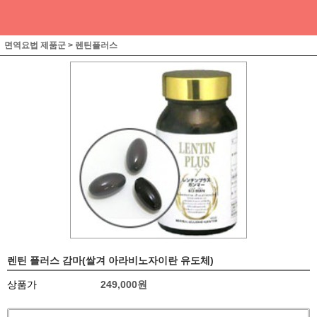
면역요법 제품군
>
렌틴플러스
렌틴 플러스 감마(쌀겨 아라비노자이란 유도체)
상품가
249,000
원