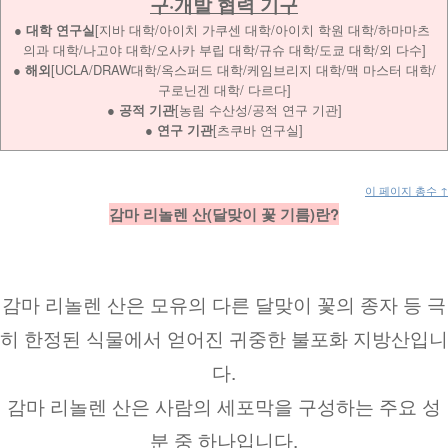
구·개발 협력 기구
● 대학 연구실
[지바 대학/아이치 가쿠센 대학/아이치 학원 대학/하마마츠 
의과 대학/나고야 대학/오사카 부립 대학/규슈 대학/도쿄 대학/외 다수]
● 해외
[UCLA/DRAW대학/옥스퍼드 대학/케임브리지 대학/맥 마스터 대학/
구로닌겐 대학/ 다르다]
● 공적 기관
[농림 수산성/공적 연구 기관]
● 연구 기관
[츠쿠바 연구실]
이 페이지 총수 ↑
감마 리놀렌 산(달맞이 꽃 기름)란?
감마 리놀렌 산은 모유의 다른 달맞이 꽃의 종자 등 극
히 한정된 식물에서 얻어진 귀중한 불포화 지방산입니
다.
감마 리놀렌 산은 사람의 세포막을 구성하는 주요 성
분 중 하나입니다.