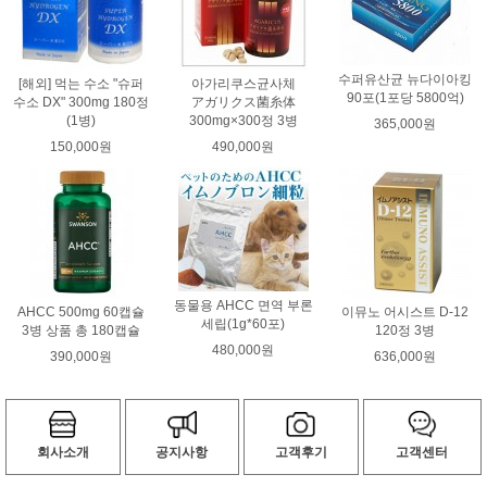
수퍼유산균 뉴다이아킹
[해외] 먹는 수소 "슈퍼
아가리쿠스균사체
90포(1포당 5800억)
수소 DX" 300mg 180정
アガリクス菌糸体
(1병)
300mg×300정 3병
365,000원
150,000원
490,000원
동물용 AHCC 면역 부론
AHCC 500mg 60캡슐
이뮤노 어시스트 D-12
세립(1g*60포)
3병 상품 총 180캡슐
120정 3병
480,000원
390,000원
636,000원
회사소개
공지사항
고객후기
고객센터