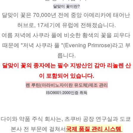
달맞이 꽃이란?
달맞이 꽃은 70,000년 전에 중앙 아메리카에 태어난 
허브로, 17세기에 유럽에 전해졌습니다.
여름 저녁에 사쿠라 풀에 비슷한 황색의 꽃을 피우다 
때문에 "저녁 사쿠라 풀 "(Evening Primrose)라고 부
릅니다.
달맞이 꽃의 종자에는 필수 지방산인 감마 리놀렌 산
이 포함되어 있습니다.
렌 루틴(아라비노자이란 유도체)제조 관리
ISO9001:2000인증 취득
다이와 약품 주식 회사는, 츠쿠바 공장 연구실과 도쿄 
본사 전 부문에 걸쳐서
국제 품질 관리 시스템 