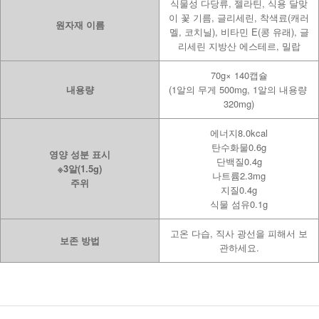
식물성 다당류, 젤라틴, 식용 달맞
이 꽃 기름, 글리세린, 착색료(캐러
원자재 이름
멜, 코치닐), 비타민 E(콩 유래), 글
리세린 지방산 에스테르, 밀랍
70g× 140캡슐
내용량
(1알의 무게 500mg, 1알의 내용량 
320mg)
에너지8.0kcal
탄수화물0.6g
영양 성분 표시
단백질0.4g
※3알(1.5g)
나트륨2.3mg
주위
지질0.4g
식물 섬유0.1g
고온 다습, 직사 광선을 피해서 보
보존 방법
관하세요.