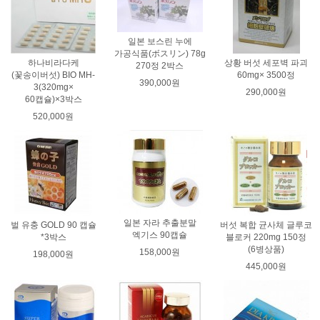
일본 보스린 누에
가공식품(ボスリン) 78g
하나비라다케
상황 버섯 세포벽 파괴
270정 2박스
(꽃송이버섯) BIO MH-
60mg× 3500정
390,000원
3(320mg×
290,000원
60캡슐)×3박스
520,000원
일본 자라 추출분말
벌 유충 GOLD 90 캡슐
버섯 복합 균사체 글루코
엑기스 90캡슐
*3박스
블로커 220mg 150정
(6병상품)
158,000원
198,000원
445,000원