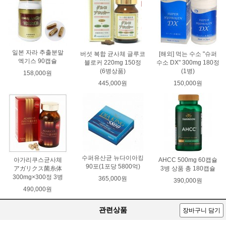
일본 자라 추출분말
버섯 복합 균사체 글루코
[해외] 먹는 수소 "슈퍼
엑기스 90캡슐
블로커 220mg 150정
수소 DX" 300mg 180정
(6병상품)
(1병)
158,000원
445,000원
150,000원
수퍼유산균 뉴다이아킹
아가리쿠스균사체
AHCC 500mg 60캡슐
90포(1포당 5800억)
アガリクス菌糸体
3병 상품 총 180캡슐
300mg×300정 3병
365,000원
390,000원
490,000원
관련상품
장바구니 담기