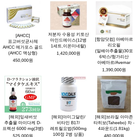
저분자 수용성 키토산
[AHCC]
[항암닷컴] 아베마르
마인드에이스(12병
표고버섯균사체
리오필
1세트,이온미네랄)
AHCC 메가포스 골드
(밀배아추출물)30포
(AHCC 액상형)
1,420,000원
6박스/헝가리산
450,000원
아베마르/Avemar
1,390,000원
[해외]잎새버섯
[해외]아미그달린/
[해외]브라질 아마존
추출물 마이다케 D-
비타민 B17/
타히보(Taheebo) 차 -
프렉션 6000 mg(3병)
레트릴요법(500mg
4파운드(1.81kg)
100정 2병 상품)
525,000원
480,000원