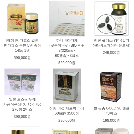
[해외][만다효소]일본
하나비라다케
렌틴 플러스 감마(쌀겨
만다효소 금인 5년 숙성
(꽃송이버섯) BIO MH-
아라비노자이란 유도체)
145g 1병
3(320mg×
249,000원
60캡슐)×3박스
590,000원
520,000원
일본 보스린 누에
가공식품(ボスリン) 78g
상황 버섯 세포벽 파괴
벌 유충 GOLD 90 캡슐
270정 2박스
60mg× 3500정
*3박스
390,000원
290,000원
198,000원