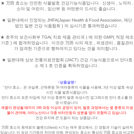
★ 万田 효소는 안전한 식물발효 건강기능식품입니다 . 신생아 , 노약자 ,
소아 및 어린이 , 임산부 등 어떤분이 드셔도 좋습니다 .
★ 일본내에서 인정되는 JHFA(Japan Health & Food Association, 재단
법인 일본 건강 식품협회 ) 의 심사기준 통과하였습니다 .
★ 호주의 보건사회부 TGA( 치료 제품 관리국 ) 에 의한 GMP( 적정 제조
기준 ) 에 합격하였습니다 . 이것은 万田 사의 제조 , 위생관리 , 품질관리
가 엄격한 기준으로 행하여지고 있다는 것을 의미합니다 .
★ 일본대체 상보 전통의료연합회 (JACT) 건강 기능식품으로서 만다효
소 제 1 호 인증을 획득하였습니다 .
<상품설명>
「만다 효소」은 과실류, 근채류등 50 여러종류의 식물을 사용해, 3년 이상 발효·숙성
시킨 식물 발효식품입니다.
만다 효소의 표준 타입에 3년 이상 충분히 발효 숙성시킨 업그레드된 만다 효소를 탄
생 시켰습니다.
제품이 완성될 때까지 100 과정 이상의 공정이 있어, 발효 과정에서는 몇 종류의 미생
물이 관여해, 아미노산이나 각종 비타민등의 성분을 많이 포함하고 있습니다.
건강 유지에 큰 도움이 되는 상품입니다.
万田 효소의 원재료의 블렌드(blend) 시기는 매우 중요해서, 긴 경험과 기술이 살려져
있습니다. 이 숙성 기간등의 차이에 의해, 완성되는 효소는 통상의 万田 효소와 비교하