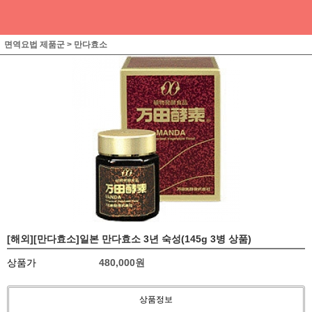
면역요법 제품군
>
만다효소
[해외][만다효소]일본 만다효소 3년 숙성(145g 3병 상품)
상품가
480,000
원
상품정보