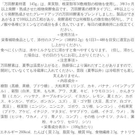
「
万田酵素特選 145g
」は、果実類、根菜類等50数種類の植物を使用し、3年3ヶ月
以上発酵・熟成させた植物発酵食品です。 万田酵素の標準タイプに、4年以上じっ
くり発酵熟成させたグレードアップの万田HI酵素をブレンドしました。製品ができ
あがるまで100以上の工程があり、発酵過程では何種類もの微生物が関与し、アミ
ノ酸や各種ビタミンなどの成分を多く含んでいます。毎日の健康維持にお役立てく
ださい。
＜使用方法＞
栄養補助食品として、添付のスプーン（1杯約1.2g）を1日3～4杯を目安に適宜お召
し上がりください。
食べにくい方は、水やミルクなどに溶かすと食べやすくなります。（但し、溶かし
た場合は、その日のうちにお召し上がりください。）
＜注意事項＞
万田酵素は、夏季は温度が上がると、熱膨張により漏れだすことがありますので、
開封していなくても冷蔵庫に入れてください。普段（夏季以外）は冷暗所でも差し
支えありません。
＜内容成分＞
糖類（黒糖、果糖、ブドウ糖）、大粒果実（リンゴ、カキ、バナナ、パインアップ
ル）、穀類（白米、玄米、もち米、アワ、大麦、キビ、トウモロコシ）、かんきつ
類（ミカン、ハッサク、ネーブルオレンジ、イヨカン、レモン、夏ミカン、カボ
ス、キンカン、ザボン、ポンカン、ユズ）、豆・ゴマ類（大豆、黒ゴマ、白ゴマ、
黒豆）、根菜類（ニンジン、ニンニク、ゴボウ、ユリ根、レンコン）、小粒果実
（ブドウ、アケビ、イチジク、マタタビ、ヤマブドウ、山桃、イチゴ、ウメ）、海
藻類（ヒジキ、ワカメ、ノリ、青ノリ、コンブ）、その他（ハチミツ、クルミ、澱
粉、キュウリ、セロリ、シソ）
＜栄養成分表示＞（100g当たり）
エネルギー 260kcal、たんぱく質 2.2g、脂質 0g、糖質 60g、食物繊維 2.5g、ナトリウ