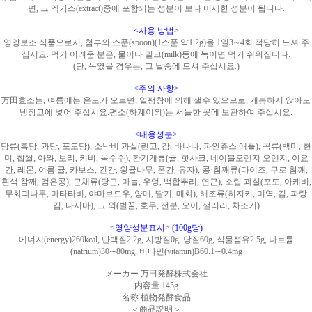
면, 그 엑기스(extract)중에 포함되는 성분이 보다 미세한 성분이 됩니다.
<사용 방법>
영양보조 식품으로서, 첨부의 스푼(spoon)(1스푼 약1.2g)을 1일3∼4회 적당히 드셔 주
십시요. 먹기 어려운 분은, 물이나 밀크(milk)등에 녹이면 먹기 쉬워집니다.
(단, 녹였을 경우는, 그 날중에 드셔 주십시요.)
<주의 사항>
万田효소는, 여름에는 온도가 오르면, 열팽창에 의해 샐수 있으므로, 개봉하지 않아도
냉장고에 넣어 주십시요.평소(하계이외)는 서늘한 곳에 보관하여 주십시요.
<내용성분>
당류(흑당, 과당, 포도당), 소낙비 과실(린고, 감, 바나나, 파인쥬스 애플), 곡류(백미, 현
미, 찹쌀, 아와, 보리, 키비, 옥수수), 환기개류(귤, 핫사크, 네이블오렌지 오렌지, 이요
칸, 레몬, 여름 귤, 카보스, 킨칸, 왕귤나무, 폰칸, 유자), 콩·참깨류(다이즈, 쿠로 참깨,
흰색 참깨, 검은콩), 근채류(당근, 마늘, 우엉, 백합뿌리, 연근), 소립 과실(포도, 아케비,
무화과나무, 마타타비, 야마브드우, 양매, 딸기, 매화), 해조류(히지키, 미역, 김, 파랑
김, 다시마), 그 외(벌꿀, 호두, 전분, 오이, 샐러리, 차조기)
<영양성분표시> (100g당)
에너지(energy)260kcal, 단백질2.2g, 지방질0g, 당질60g, 식물섬유2.5g, 나트륨
(natrium)30∼80mg, 비타민(vitamin)B60.1∼0.4mg
メーカー 万田発酵株式会社
内容量 145g
名称 植物発酵食品
＜商品説明＞