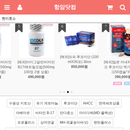
항암닷컴
현미효소
7
8
9
(100
[해외]일본 카네히데 바이
[해외][만다효소]일본 만다
[해외][만다효소]일본
오 후코이단 엑기스 캡슐
효소 금인 5년 숙성 145g
효소 3년 숙성(145g
(150캡슐*3병)
1병
상품)
390,000원
590,000원
480,000원
수용성 키토산
유기 게르마늄
후코이단
AHCC
면역세트상품
아베마르
비타민 B-17
만다효소
마이다케(MD-플렉션)
프로폴리스
상어연골
MH-3(꽃송이버섯)
렌틴플러스