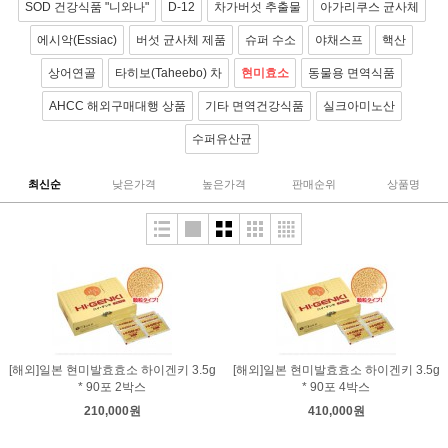
SOD 건강식품 "니와나"
D-12
차가버섯 추출물
아가리쿠스 균사체
에시악(Essiac)
버섯 균사체 제품
슈퍼 수소
야채스프
핵산
상어연골
타히보(Taheebo) 차
현미효소
동물용 면역식품
AHCC 해외구매대행 상품
기타 면역건강식품
실크아미노산
수퍼유산균
최신순
낮은가격
높은가격
판매순위
상품명
[해외]일본 현미발효효소 하이겐키 3.5g
[해외]일본 현미발효효소 하이겐키 3.5g
* 90포 2박스
* 90포 4박스
210,000원
410,000원