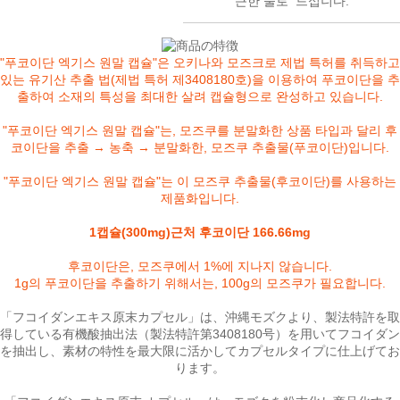
근한 물로 드십니다.
"푸코이단 엑기스 원말 캡슐"은 오키나와 모즈크로 제법 특허를 취득하고
있는 유기산 추출 법(제법 특허 제3408180호)을 이용하여 푸코이단을 추
출하여 소재의 특성을 최대한 살려 캡슐형으로 완성하고 있습니다.
"푸코이단 엑기스 원말 캡슐"는, 모즈쿠를 분말화한 상품 타입과 달리
후
코이단을 추출 → 농축 → 분말화한
, 모즈쿠 추출물(푸코이단)입니다.
"푸코이단 엑기스 원말 캡슐"는 이 모즈쿠 추출물(후코이단)를 사용하는
제품화입니다.
1캡슐(300mg)근처
후코이단 166.66mg
후코이단은, 모즈쿠에서 1%에 지나지 않습니다.
1g의 푸코이단을 추출하기 위해서는, 100g의 모즈쿠가 필요합니다.
「フコイダンエキス原末カプセル」は、沖縄モズクより、製法特許を取
得している有機酸抽出法（製法特許第3408180号）を用いてフコイダン
を抽出し、素材の特性を最大限に活かしてカプセルタイプに仕上げてお
ります。