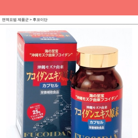
면역요법 제품군
>
후코이단