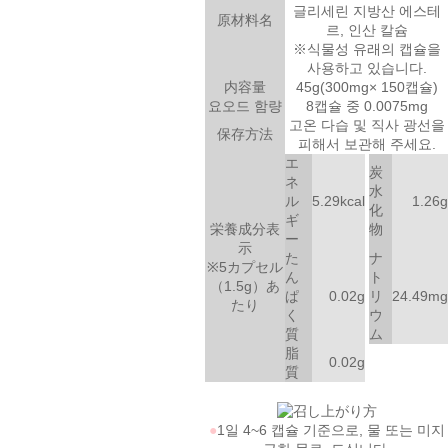
글리세린 지방산 에스테
原材料名
르, 인산 칼슘
※식물성 유래의 캡슐을
사용하고 있습니다.
内容量
45g(300mg× 150캡슐)
요오드 함량
8캡슐 중 0.0075mg
고온 다습 및 직사 광선을
保存方法
피해서 보관해 주세요.
エ
炭
ネ
水
ル
5.29kcal
1.26g
化
ギ
栄養成分表
物
ー
示
た
ナ
※5カプセル
ん
ト
（1.5g）あ
ぱ
0.02g
リ
24.49mg
たり
く
ウ
質
ム
脂
0.02g
質
●
1일 4~6 캡슐 기준으로, 물 또는 미지