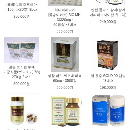
[해외]슈퍼 후코이단
(100mlX30포) 3box
하나비라다케
렌틴 플러스 감마(쌀겨
(꽃송이버섯) BIO MH-
아라비노자이란 유도체)
850,000원
3(320mg×
249,000원
60캡슐)×3박스
520,000원
일본 보스린 누에
가공식품(ボスリン) 78g
상황 버섯 세포벽 파괴
벌 유충 GOLD 90 캡슐
270정 2박스
60mg× 3500정
*3박스
390,000원
290,000원
198,000원