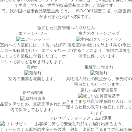
で生産している、世界的な品質基準に則した製品です。
尚、我が国の健康食品製造企業では、「ISO-9001認定工場」の該当例
がまだまだ少ない現状です。
徹底した品質管理への取り組み
エアーシャワー
室内のクリーンアップ
室内への入室前には、手洗い及びア
製造室内の圧力を外より高く(陽圧
ルコール殺菌を行い、エアシャワー
に)することにより、室内の環境を
によって作業服に付着したゴミ・ホ
清潔に保っています。
コリ・毛髪などを吹き飛ばします。
殺菌灯
飛散防止蛍光灯
室内の細菌を殺菌します。
異物混入防止の観点から、蛍光灯の
飛散防止を行っています。
厳しい品質管理基準
原料保管庫
さまざまな品質管理を取り入れ、管
品質を保つため、空調完備された室
理する社員の教育も徹底して行って
内で保管しております。
います。
トレサビリティーシステムの運用
お客様に安心で安全な商品をお届け出来るよう、
原料の生産から製造、包装、出荷に至るまでの記録を保