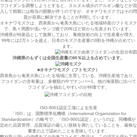
フコイダンを調整しようとすると、ヌルヌル成分のアルギン酸などが混
入して精製には相当の困難が伴うのですが、オキナワモズクではその問
題が容易に解決できることが判明しています。
オキナワモズクは、西表島から奄美大島にいたる地域特産のフトモズク
で、島々周囲や浅いサンゴ礁で20年ほど前から生産されています。
沖縄県が特産品として復興しており、養殖技術の向上で生産量が増大、
99年には2万トンを超え、日本のモズク生産量の9割を沖縄が占めてい
ます。
沖縄県のもずくは全国生産量の90％以上を占めています。
■オキナワモズク（フトモズク）
西表島から奄美大島にいたる地域に生育している。沖縄生産地であり、
フコイダンの含有量は、多糖類の中でナンバー1。他の海藻類に比べて
フコイダンを抽出しやすいのが特徴です。
ISO-9001認定工場による生産
「ISO」は、国際標準化機構（International Organization for
Standardization）の略号で、「ISO-9001認定」というのは、同機構が
定めた品質管理、品質保証の厳しい規格を満たしていることを、厳格な
審査の上で認めたことを意味しています。
弊社取り扱いの沖縄モズク由来フコイダン製品は、この認定を得た工場