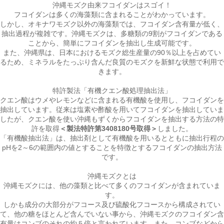
沖縄モズク由来フコイダンはスゴイ！
フコイダンは多くの海藻類に含まれることがわかっています。
しかし、オキナワモズク以外の海藻類では、フコイダン含有量が低く、
抽出過程が複雑です。
沖縄モズクは、多糖類の9割がフコイダンである
ことから、簡単にフコイダン
を抽出し生成可能です。
また、沖縄県は、日本におけるモズク総生産量の90％以上を占めてい
るため、
ミネラルをたっぷり含んだ良質のモズクを新鮮な状態で利用
で
きます。
特許製法「有機クエン酸処理抽出法」
クエン酸はウメやレモンなどに含まれる有機酸を使用し、フコイダンを
抽出しています。従来は塩素や酢酸を用いてフコイダンを抽出していま
したが、クエン酸を使い沖縄もずくから
フコイダンを抽出する方法の特
許を取得
＜製法特許第3408180号取得＞
しました。
「有機酸抽出法」は、抽出剤として有機酸を用いるとともに抽出行程の
pHを2～6の範囲内の値とすることを特徴とするフコイダンの抽出方法
です。
沖縄モズクとは
沖縄モズクには、他の藻類と比べて多くのフコイダンが含まれていま
す。
しかも成分の大部分がフコース及び硫酸化フコースから構成されてい
て、他の糖をほとんど含んでいない事から、沖縄モズクのフコイダン含
有量はコンブのそれの約５倍と言われています。また、コンブなどから