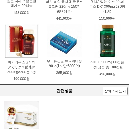
일본 자라 추출분말
버섯 복합 균사체 글루코
[해외] 먹는 수소 "슈퍼
엑기스 90캡슐
블로커 220mg 150정
수소 DX" 300mg 180정
(6병상품)
(1병)
158,000원
445,000원
150,000원
수퍼유산균 뉴다이아킹
아가리쿠스균사체
AHCC 500mg 60캡슐
90포(1포당 5800억)
アガリクス菌糸体
3병 상품 총 180캡슐
300mg×300정 3병
365,000원
390,000원
490,000원
관련상품
장바구니 담기