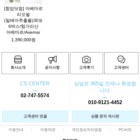
[항암닷컴] 아베마르
리오필
(밀배아추출물)30포
6박스/헝가리산
아베마르/Avemar
1,390,000원
회사소개
공지사항
고객후기
고객센터
CS CENTER
상담은 365일 언제나 환영합
ㅡ
니다.
02-747-5574
ㅡ
010-9121-4452
고객센터 연결
상품 문의 게시판
이용안내
이용약관
개인정보처리방침
PC버전