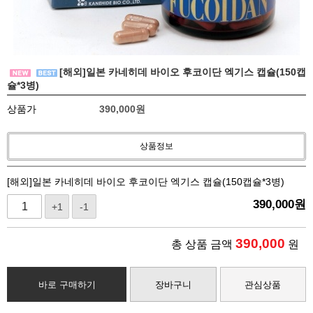
[해외]일본 카네히데 바이오 후코이단 엑기스 캡슐(150캡
슐*3병)
상품가
390,000
원
상품정보
[해외]일본 카네히데 바이오 후코이단 엑기스 캡슐(150캡슐*3병)
390,000
원
+1
-1
390,000
총 상품 금액
원
바로 구매하기
장바구니
관심상품