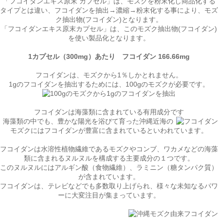
「フコイダンエキス原末 カプセル」は、モズクを粉末化し商品化する
タイプとは違い、
フコイダンを抽出→濃縮→粉末化
する事により、モズ
ク抽出物(フコイダン)となります。
「フコイダンエキス原末カプセル」は、このモズク抽出物(フコイダン)
を使い製品化となります。
1カプセル（300mg）あたり
フコイダン 166.66mg
フコイダンは、モズクから1％しかとれません。
1gのフコイダンを抽出するためには、100gのモズクが必要です。
フコイダンは海藻類に含まれている有用成分です
海藻類の中でも、豊かな陽光を浴びて育った
沖縄近海の
モズクにはフコイダンが豊富
に含まれているといわれています。
フコイダンは
水溶性植物繊維
であるモズクやコンブ、ワカメなどの海藻
類に含まれるヌルヌルを構成する主要成分の１つです。
このヌルヌルには
アルギン酸（食物繊維）、ラミニン（糖タンパク質）
が含まれています。
フコイダンは、テレビなどでも多数取り上げられ、様々な未知なるパワ
ーに大変注目が集まっています。