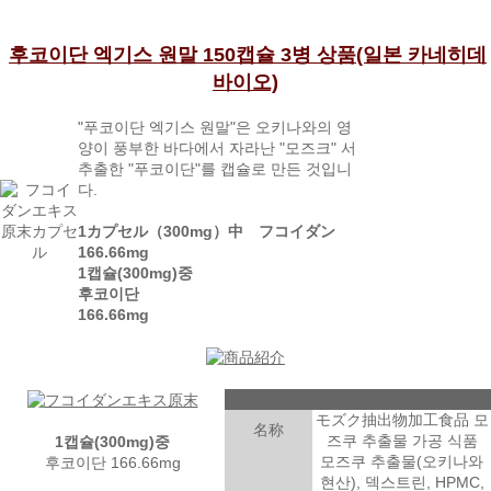
후코이단 엑기스 원말 150캡슐 3병 상품(일본 카네히데
바이오)
"푸코이단 엑기스 원말"은 오키나와의 영
양이 풍부한 바다에서 자라난 "모즈크" 서
추출한 "푸코이단"를 캡슐로 만든 것입니
다.
1カプセル（300mg）中
フコイダン
166.66mg
1캡슐(300mg)중
후코이단
166.66mg
フコイダンエキス原末カプセル
モズク抽出物加工食品 모
名称
즈쿠 추출물 가공 식품
1캡슐(300mg)중
모즈쿠 추출물(오키나와
후코이단 166.66mg
현산), 덱스트린, HPMC,