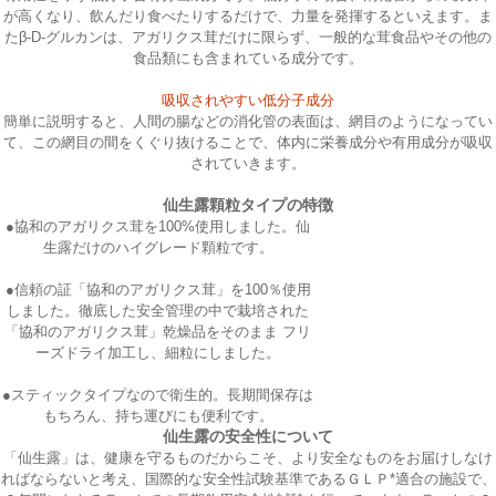
が高くなり、飲んだり食べたりするだけで、力量を発揮するといえます。ま
たβ-D-グルカンは、アガリクス茸だけに限らず、一般的な茸食品やその他の
食品類にも含まれている成分です。
吸収されやすい低分子成分
簡単に説明すると、人間の腸などの消化管の表面は、網目のようになってい
て、この網目の間をくぐり抜けることで、体内に栄養成分や有用成分が吸収
されていきます。
仙生露顆粒タイプの特徴
●協和のアガリクス茸を100%使用しました。仙
生露だけのハイグレード顆粒です。
●信頼の証「協和のアガリクス茸」を100％使用
しました。徹底した安全管理の中で栽培された
「協和のアガリクス茸」乾燥品をそのまま フリ
ーズドライ加工し、細粒にしました。
●スティックタイプなので衛生的。長期間保存は
もちろん、持ち運びにも便利です。
仙生露の安全性について
「仙生露」は、健康を守るものだからこそ、より安全なものをお届けしなけ
ればならないと考え、国際的な安全性試験基準であるＧＬＰ*適合の施設で、