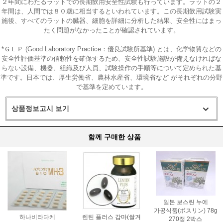
２年間にわたるラットでの長期飲用安全性試験も行っています。ラットの２
年間は、人間では８０歳に相当するといわれています。この長期飲用試験実
施後、すべてのラットの臓器、細胞を詳細に分析した結果、安全性にはまっ
たく問題がなかったことが確認されています。
*ＧＬＰ (Good Laboratory Practice：優良試験所基準) とは、化学物質などの
安全性評価基準の信頼性を確保するため、安全性試験施設が備えなければな
らない設備、機器、組織及び人員、試験操作の手順等について定められた基
準です。日本では、厚生労働省、農林水産省、環境省など がそれぞれの分野
で基準を定めています。
상품정보고시 보기
함께 구매한 상품
일본 보스린 누에
가공식품(ボスリン) 78g
하나비라다케
렌틴 플러스 감마(쌀겨
270정 2박스