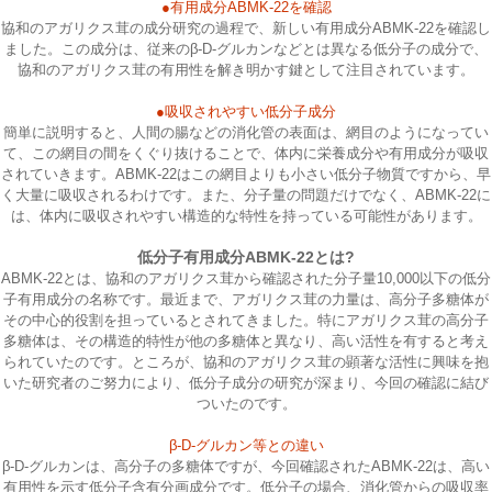
●有用成分ABMK-22を確認
協和のアガリクス茸の成分研究の過程で、新しい有用成分ABMK-22を確認し
ました。この成分は、従来のβ-D-グルカンなどとは異なる低分子の成分で、
協和のアガリクス茸の有用性を解き明かす鍵として注目されています。
●吸収されやすい低分子成分
簡単に説明すると、人間の腸などの消化管の表面は、網目のようになってい
て、この網目の間をくぐり抜けることで、体内に栄養成分や有用成分が吸収
されていきます。ABMK-22はこの網目よりも小さい低分子物質ですから、早
く大量に吸収されるわけです。また、分子量の問題だけでなく、ABMK-22に
は、体内に吸収されやすい構造的な特性を持っている可能性があります。
低分子有用成分ABMK-22とは?
ABMK-22とは、協和のアガリクス茸から確認された分子量10,000以下の低分
子有用成分の名称です。最近まで、アガリクス茸の力量は、高分子多糖体が
その中心的役割を担っているとされてきました。特にアガリクス茸の高分子
多糖体は、その構造的特性が他の多糖体と異なり、高い活性を有すると考え
られていたのです。ところが、協和のアガリクス茸の顕著な活性に興味を抱
いた研究者のご努力により、低分子成分の研究が深まり、今回の確認に結び
ついたのです。
β-D-グルカン等との違い
β-D-グルカンは、高分子の多糖体ですが、今回確認されたABMK-22は、高い
有用性を示す低分子含有分画成分です。低分子の場合、消化管からの吸収率