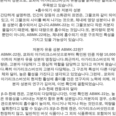
분자의 성분으로, 쿄와의 아가리크스버섯의 유용성을 밝혀내는 열쇠로서
주목받고 있습니다.
●흡수되기 쉬운 저분자 성분
간단하게 설명하면, 인간의 장등의 소화관의 표면은, 그물코와 같이 되어
있고, 이 그물코의 사이를 빠져 나가는 것으로, 체내에 영양 성분이나 유
용 성분이 흡수되어서 갑니다.ABMK-22는 이 그물코보다 작은 저분자
물질이기 때문에, 빨리 대량으로 흡수되는 것입니다.또, 분자량의 문제
뿐만이 아니라, ABMK-22에는, 체내에 흡수되기 쉬운 구조적인 특성을
가지고 있을 가능성이 있습니다.
저분자 유용 성분 ABMK-22란?
ABMK-22란, 쿄와의 아가리크스버섯으로부터 확인된 만큼 자량 10,000
이하의 저분자 유용 성분의 명칭입니다.최근까지, 아가리크스버섯의 역
량은, 고분자 다당체가 그 중심적 역할을 담당하고 있다고 여겨져 왔습니
다.특히 아가리크스버섯의 고분자 다당체는, 그 구조적 특성이 다른 다당
체와 달리, 높은 활성을 가진다고 생각되고 있었습니다.그런데 , 쿄와의
아가리크스버섯의 현저한 활성에 흥미를 안은 연구자의 노력에 의해, 저
분자 성분의 연구가 깊어져, 이번 확인에 결합되었습니다.
β-D-한패 캔등과의 달라
β-D-한패 캔은, 고분자의 다당체입니다만, 이번 확인된 ABMK-22는, 높
은 유용성을 나타내는 저분자 함유 분획 성분입니다.저분자의 경우, 소화
관으로부터의 흡수율이 높아져, 마시거나 먹거나 하는 것만으로, 역량을
발휘한다고 말할 수 있습니다.또β-D-한패 캔은, 아가리크스버섯만으로
한정하지 않고, 일반적인 버섯 식품이나 그 외의 식품류에도 포함되어 있