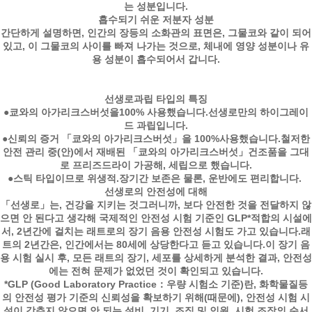
는 성분입니다.
흡수되기 쉬운 저분자 성분
간단하게 설명하면, 인간의 장등의 소화관의 표면은, 그물코와 같이 되어
있고, 이 그물코의 사이를 빠져 나가는 것으로, 체내에 영양 성분이나 유
용 성분이 흡수되어서 갑니다.
선생로과립 타입의 특징
●쿄와의 아가리크스버섯을100% 사용했습니다.선생로만의 하이그레이
드 과립입니다.
●신뢰의 증거 「쿄와의 아가리크스버섯」을 100%사용했습니다.철저한
안전 관리 중(안)에서 재배된 「쿄와의 아가리크스버섯」건조품을 그대
로 프리즈드라이 가공해, 세립으로 했습니다.
●스틱 타입이므로 위생적.장기간 보존은 물론, 운반에도 편리합니다.
선생로의 안전성에 대해
「선생로」는, 건강을 지키는 것그러니까, 보다 안전한 것을 전달하지 않
으면 안 된다고 생각해 국제적인 안전성 시험 기준인 GLP*적합의 시설에
서, 2년간에 걸치는 래트로의 장기 음용 안전성 시험도 가고 있습니다.래
트의 2년간은, 인간에서는 80세에 상당한다고 듣고 있습니다.이 장기 음
용 시험 실시 후, 모든 래트의 장기, 세포를 상세하게 분석한 결과, 안전성
에는 전혀 문제가 없었던 것이 확인되고 있습니다.
*GLP (Good Laboratory Practice：우량 시험소 기준)란, 화학물질등
의 안전성 평가 기준의 신뢰성을 확보하기 위해(때문에), 안전성 시험 시
설이 갖추지 않으면 안 되는 설비, 기기, 조직 및 인원, 시험 조작의 순서