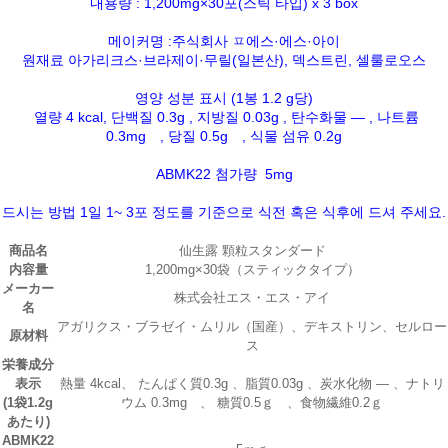
내용량 : 1,200mg×30포(스틱 타입) x 3 box
메이커명 :주식회사 ㅍ에스·에스·아이
원재료 아가리크스·브라제이·무릴(일본산), 덱스트린, 셀룰로오스
영양 성분 표시 (1봉 1.2 g당)
열량 4 kcal, 단백질 0.3g , 지방질 0.03g , 탄수화물 ― , 나트륨
0.3mg , 당질 0.5g , 식물 섬유 0.2g
ABMK22 첨가량 5mg
드시는 방법 1일 1~ 3포 정도를 기준으로 식전 혹은 식후에 드셔 주세요.
商品名
仙生露 顆粒スタンダード
内容量
1,200mg×30袋（スティックタイプ）
メーカー
株式会社エス・エス・アイ
名
アガリクス・ブラゼイ・ムリル（国産）、デキストリン、セルロー
原材料
ス
栄養成分
表示
熱量 4kcal、 たんぱく質0.3g 、脂質0.03g 、炭水化物 ― 、ナトリ
(1袋1.2g
ウム 0.3mg 、 糖質0.5ｇ 、食物繊維0.2ｇ
あたり)
ABMK22