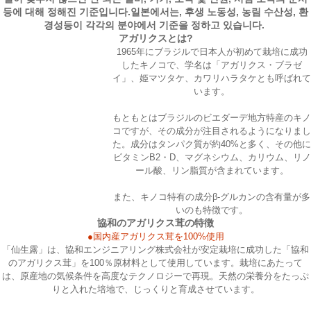
등에 대해 정해진 기준입니다.일본에서는, 후생 노동성, 농림 수산성, 환
경성등이 각각의 분야에서 기준을 정하고 있습니다.
アガリクスとは?
1965年にブラジルで日本人が初めて栽培に成功
したキノコで、学名は「アガリクス・ブラゼ
イ」、姫マツタケ、カワリハラタケとも呼ばれて
います。
もともとはブラジルのビエダーデ地方特産のキノ
コですが、その成分が注目されるようになりまし
た。成分はタンパク質が約40%と多く、その他に
ビタミンB2・D、マグネシウム、カリウム、リノ
ール酸、リン脂質が含まれています。
また、キノコ特有の成分β-グルカンの含有量が多
いのも特徴です。
協和のアガリクス茸の特徴
●国内産アガリクス茸を100%使用
「仙生露」は、協和エンジニアリング株式会社が安定栽培に成功した「協和
のアガリクス茸」を100％原材料として使用しています。栽培にあたって
は、原産地の気候条件を高度なテクノロジーで再現。天然の栄養分をたっぷ
りと入れた培地で、じっくりと育成させています。