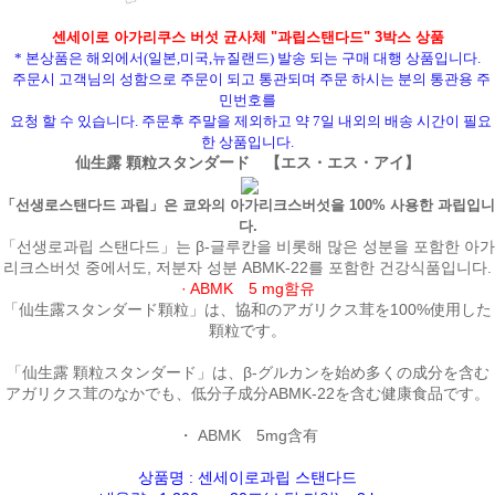
센세이로 아가리쿠스 버섯 균사체 "과립스탠다드" 3박스 상품
* 본상품은 해외에서(일본,미국,뉴질랜드) 발송 되는 구매 대행 상품입니다.
주문시 고객님의 성함으로 주문이 되고 통관되며 주문 하시는 분의 통관용 주
민번호를
요청 할 수 있습니다. 주문후 주말을 제외하고 약 7일 내외의 배송 시간이 필요
한 상품입니다.
仙生露 顆粒スタンダード 【エス・エス・アイ】
「선생로스탠다드 과립」은 쿄와의 아가리크스버섯을 100% 사용한 과립입니
다.
「선생로과립 스탠다드」는 β-글루칸을 비롯해 많은 성분을 포함한 아가
리크스버섯 중에서도, 저분자 성분 ABMK-22를 포함한 건강식품입니다.
· ABMK 5 mg함유
「仙生露スタンダード顆粒」は、協和のアガリクス茸を100%使用した
顆粒です。
「仙生露 顆粒スタンダード」は、β-グルカンを始め多くの成分を含む
アガリクス茸のなかでも、低分子成分ABMK-22を含む健康食品です。
・ ABMK 5mg含有
상품명 : 센세이로과립 스탠다드