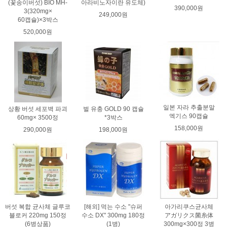
(꽃송이버섯) BIO MH-
아라비노자이란 유도체)
390,000원
3(320mg×
249,000원
60캡슐)×3박스
520,000원
일본 자라 추출분말
상황 버섯 세포벽 파괴
벌 유충 GOLD 90 캡슐
엑기스 90캡슐
60mg× 3500정
*3박스
158,000원
290,000원
198,000원
버섯 복합 균사체 글루코
[해외] 먹는 수소 "슈퍼
아가리쿠스균사체
블로커 220mg 150정
수소 DX" 300mg 180정
アガリクス菌糸体
(6병상품)
(1병)
300mg×300정 3병