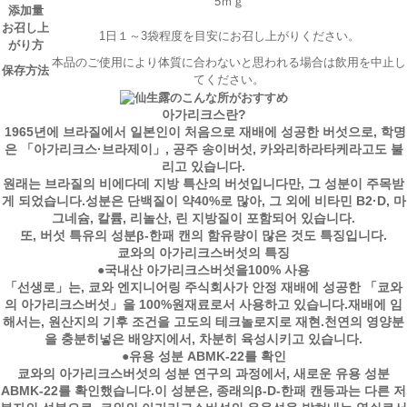
5ｍｇ
添加量
お召し上
1日１～3袋程度を目安にお召し上がりください。
がり方
本品のご使用により体質に合わないと思われる場合は飲用を中止し
保存方法
てください。
아가리크스란?
1965년에 브라질에서 일본인이 처음으로 재배에 성공한 버섯으로, 학명
은 「아가리크스·브라제이」, 공주 송이버섯, 카와리하라타케라고도 불
리고 있습니다.
원래는 브라질의 비에다데 지방 특산의 버섯입니다만, 그 성분이 주목받
게 되었습니다.성분은 단백질이 약40%로 많아, 그 외에 비타민 B2·D, 마
그네슘, 칼륨, 리놀산, 린 지방질이 포함되어 있습니다.
또, 버섯 특유의 성분β-한패 캔의 함유량이 많은 것도 특징입니다.
쿄와의 아가리크스버섯의 특징
●국내산 아가리크스버섯을100% 사용
「선생로」는, 쿄와 엔지니어링 주식회사가 안정 재배에 성공한 「쿄와
의 아가리크스버섯」을 100%원재료로서 사용하고 있습니다.재배에 임
해서는, 원산지의 기후 조건을 고도의 테크놀로지로 재현.천연의 영양분
을 충분히넣은 배양지에서, 차분히 육성시키고 있습니다.
●유용 성분 ABMK-22를 확인
쿄와의 아가리크스버섯의 성분 연구의 과정에서, 새로운 유용 성분
ABMK-22를 확인했습니다.이 성분은, 종래의β-D-한패 캔등과는 다른 저