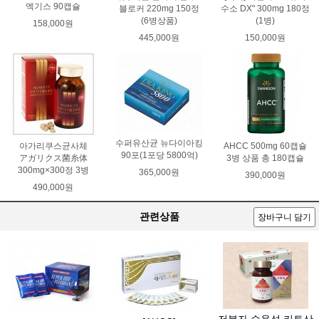
엑기스 90캡슐
블로커 220mg 150정
수소 DX" 300mg 180정
(6병상품)
(1병)
158,000원
445,000원
150,000원
수퍼유산균 뉴다이아킹
아가리쿠스균사체
AHCC 500mg 60캡슐
90포(1포당 5800억)
アガリクス菌糸体
3병 상품 총 180캡슐
300mg×300정 3병
365,000원
390,000원
490,000원
관련상품
장바구니 담기