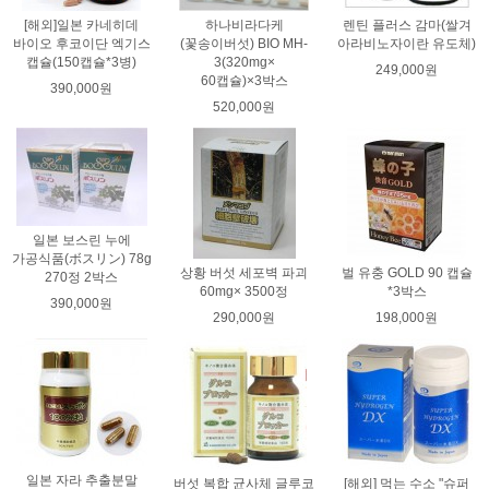
[해외]일본 카네히데
하나비라다케
렌틴 플러스 감마(쌀겨
바이오 후코이단 엑기스
(꽃송이버섯) BIO MH-
아라비노자이란 유도체)
캡슐(150캡슐*3병)
3(320mg×
249,000원
60캡슐)×3박스
390,000원
520,000원
일본 보스린 누에
가공식품(ボスリン) 78g
상황 버섯 세포벽 파괴
벌 유충 GOLD 90 캡슐
270정 2박스
60mg× 3500정
*3박스
390,000원
290,000원
198,000원
일본 자라 추출분말
버섯 복합 균사체 글루코
[해외] 먹는 수소 "슈퍼