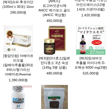
저분자 수용성 키토산
[AHCC]
[해외]슈퍼 후코이단
마인드에이스(12병
표고버섯균사체
(100ml x 30포) 1box
1세트,이온미네랄)
AHCC 메가포스 골드
290,000원
(AHCC 액상형)
1,420,000원
450,000원
[항암닷컴] 아베마르
[해외][만다효소]일본
[해외]잎새버섯
리오필
만다효소 3년 숙성
추출물 마이다케 D-
(밀배아추출물)30포
(145g 3병 상품)
프렉션 6000 mg(3병)
6박스/헝가리산
480,000원
525,000원
아베마르/Avemar
1,390,000원