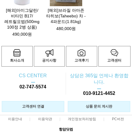
[해외]아미그달린/
[해외]브라질 아마존
비타민 B17/
타히보(Taheebo) 차 -
레트릴요법(500mg
4파운드(1.81kg)
100정 2병 상품)
480,000원
490,000원
회사소개
공지사항
고객후기
고객센터
CS CENTER
상담은 365일 언제나 환영합
ㅡ
니다.
02-747-5574
ㅡ
010-9121-4452
고객센터 연결
상품 문의 게시판
이용안내
이용약관
개인정보처리방침
PC버전
항암닷컴