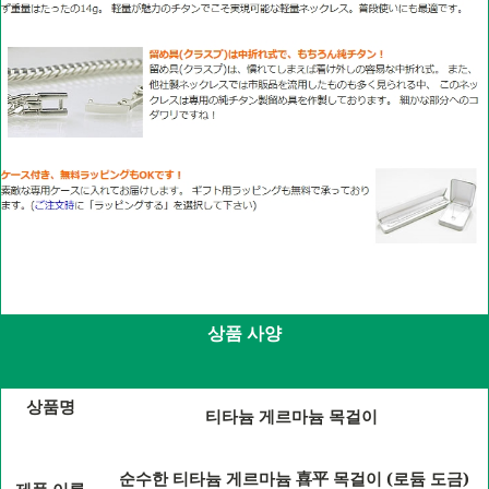
상품
사양
상품명
티타늄 게르마늄 목걸이
(
)
순수한
티타늄
게르마늄
喜平
목걸이
로듐
도금