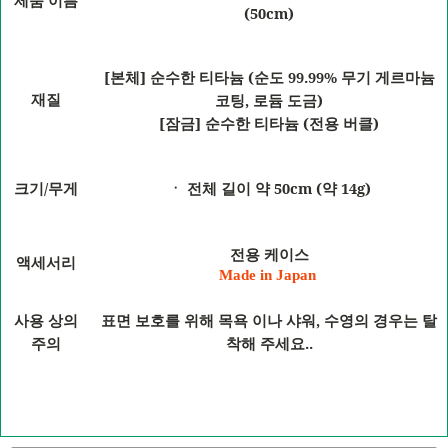
제품
이름
(50cm)
[
]
(
99.99%
본체
순수한
티타늄
순도
무기
게르마늄
,
)
재질
코팅
로듐
도금
[
]
(
)
잠금
순수한
티타늄
전용
버클
/
50cm (
14g)
크기
무게
ㆍ
전체
길이
약
약
전용
케이스
액세서리
Made in Japan
,
사용
상의
표면
보호를
위해
목욕
이나
샤워
수영의
경우는
탈
..
주의
착해
주세요