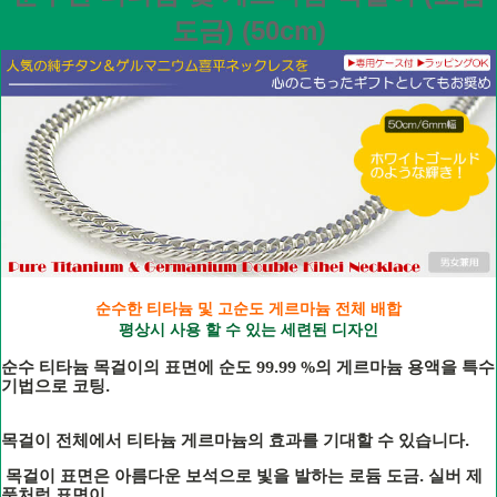
도금) (50cm)
순수한 티타늄 및 고순도 게르마늄 전체 배합
평상시 사용 할 수 있는 세련된 디자인
99.99 %
순수
티타늄
목걸이의
표면에
순도
의
게르마늄
용액을
특수
.
기법으로
코팅
.
목걸이
전체에서
티타늄
게르마늄의
효과를
기대할
수
있습니다
.
목걸이
표면은
아름다운
보석으로
빛을
발하는
로듐
도금
실버
제
품처럼
표면이