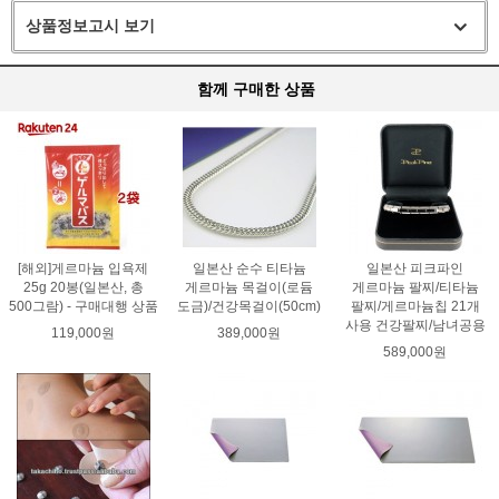
상품정보고시 보기
함께 구매한 상품
[해외]게르마늄 입욕제
일본산 순수 티타늄
일본산 피크파인
25g 20봉(일본산, 총
게르마늄 목걸이(로듐
게르마늄 팔찌/티타늄
500그람) - 구매대행 상품
도금)/건강목걸이(50cm)
팔찌/게르마늄칩 21개
사용 건강팔찌/남녀공용
119,000원
389,000원
589,000원