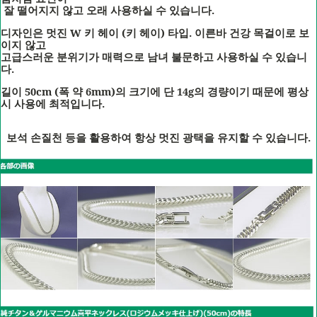
.
잘
떨어지지
않고
오래
사용하실
수
있습니다
W
(
)
.
디자인은
멋진
키
헤이
키
헤이
타입
이른바
건강
목걸이로
보
이지
않고
고급스러운
분위기가
매력으로
남녀
불문하고
사용하실
수
있습니
.
다
50cm (
6mm)
크기에
14g
길이
폭
약
의
단
의
경량이기
때문에
평상
.
시
사용에
최적입니다
.
보석
손질
천
등을
활용하여
항상
멋진
광택을
유지할
수
있습니다