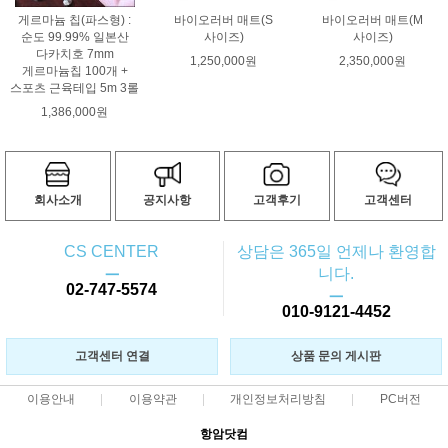
게르마늄 칩(파스형) :
바이오러버 매트(S
바이오러버 매트(M
순도 99.99% 일본산
사이즈)
사이즈)
다카치호 7mm
1,250,000원
2,350,000원
게르마늄칩 100개 +
스포츠 근육테입 5m 3롤
1,386,000원
회사소개
공지사항
고객후기
고객센터
CS CENTER
상담은 365일 언제나 환영합
ㅡ
니다.
02-747-5574
ㅡ
010-9121-4452
고객센터 연결
상품 문의 게시판
이용안내
이용약관
개인정보처리방침
PC버전
항암닷컴