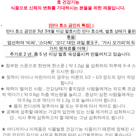
효 건강기능
식품으로 신체의 변화를 기대하시는 분들을 위한 제품입니다.
[만다 효소 금인의 특징] :
만다 효소 금인은 3년 3개월 이상 발효시킨 만다 효소에, 발효 상태가 좋은
통을
엄선하여 '비파', '스다찌', '오디' 대만 과일
'가시 오가피'의 ​​5
愛玉子,
가지 원재료를 더해
추가로 2 년,
총 5 년 이상 발효 숙성을시켜 만들어지고 있습니다.
★ 첨부된 스푼으로 한번에 한스푼 ( 약 1.2g) 을 섭취하되 하루에 3~4 스
푼 드시면 됩니다 .
★ 젖먹이 아이나 어린아이의 경우는 어른의 1/2 ~ 1/3 정도의 양이 적당
합니다 .
★ 체력이 떨어진 사람 , 건강상태가 좋지않은 사람들에게는 되도록 조금
씩 먹다가 ( 약 0.6g) 차츰 먹는량을 늘리고 , 증상이 심한 사람들에게는
약 0.6g 으로 먹다가 약 1.2g 으로 늘려나가야 합니다 .
★ 몸의 컨디션에 맞추어서 물 또는 우유에 타서 먹어도 됩니다 .
★ 공복에 섭취할 때에는 가급적 입안에 있는 산을 제거하고 섭취하시고
단 , 식사 후에 섭취하고자 할 때에는 그냥 섭취하여도 됩니다 .
★ 어디까지나 이제품은 식물발효 건강기능 식품이기 때문에 정해진 시
간은 없지만 자신의 사정과 형편에 따라 시간을정하는 것이 좋습니다 .