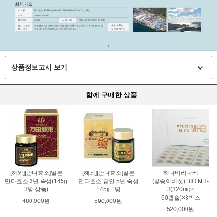
상품정보고시 보기
함께 구매한 상품
[해외][만다효소]일본
[해외][만다효소]일본
하나비라다케
만다효소 3년 숙성(145g
만다효소 금인 5년 숙성
(꽃송이버섯) BIO MH-
3병 상품)
145g 1병
3(320mg×
60캡슐)×3박스
480,000원
590,000원
520,000원