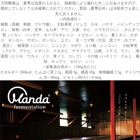
万田酵素は、夏季は温度が上がると、熱膨張により漏れだすことがありますので、
開封していなくても冷蔵庫に入れてください。普段（夏季以外）は冷暗所でも差し
支えありません。
＜内容成分＞
糖類（黒糖、果糖、ブドウ糖）、大粒果実（リンゴ、カキ、バナナ、パインアップ
ル）、穀類（白米、玄米、もち米、アワ、大麦、キビ、トウモロコシ）、かんきつ
類（ミカン、ハッサク、ネーブルオレンジ、イヨカン、レモン、夏ミカン、カボ
ス、キンカン、ザボン、ポンカン、ユズ）、豆・ゴマ類（大豆、黒ゴマ、白ゴマ、
黒豆）、根菜類（ニンジン、ニンニク、ゴボウ、ユリ根、レンコン）、小粒果実
（ブドウ、アケビ、イチジク、マタタビ、ヤマブドウ、山桃、イチゴ、ウメ）、海
藻類（ヒジキ、ワカメ、ノリ、青ノリ、コンブ）、その他（ハチミツ、クルミ、澱
粉、キュウリ、セロリ、シソ）
＜栄養成分表示＞（100g当たり）
エネルギー 260kcal、たんぱく質 2.2g、脂質 0g、糖質 60g、食物繊維 2.5g、ナトリウ
ム 30～80mg、ビタミンB6 0.1～0.4mg