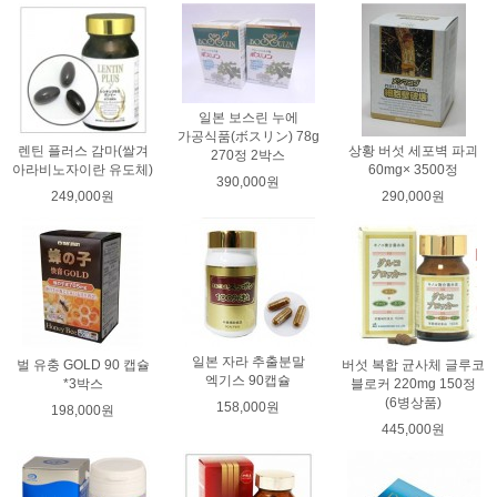
일본 보스린 누에
가공식품(ボスリン) 78g
렌틴 플러스 감마(쌀겨
상황 버섯 세포벽 파괴
270정 2박스
아라비노자이란 유도체)
60mg× 3500정
390,000원
249,000원
290,000원
일본 자라 추출분말
벌 유충 GOLD 90 캡슐
버섯 복합 균사체 글루코
엑기스 90캡슐
*3박스
블로커 220mg 150정
(6병상품)
158,000원
198,000원
445,000원