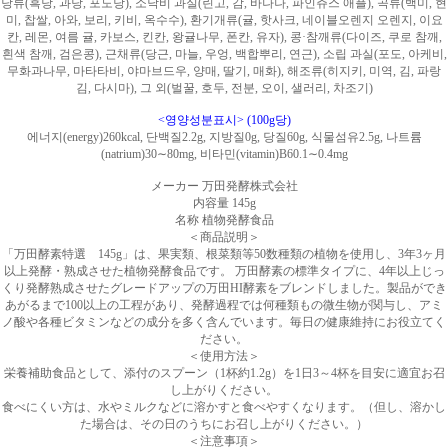
당류(흑당, 과당, 포도당), 소낙비 과실(린고, 감, 바나나, 파인쥬스 애플), 곡류(백미, 현
미, 찹쌀, 아와, 보리, 키비, 옥수수), 환기개류(귤, 핫사크, 네이블오렌지 오렌지, 이요
칸, 레몬, 여름 귤, 카보스, 킨칸, 왕귤나무, 폰칸, 유자), 콩·참깨류(다이즈, 쿠로 참깨,
흰색 참깨, 검은콩), 근채류(당근, 마늘, 우엉, 백합뿌리, 연근), 소립 과실(포도, 아케비,
무화과나무, 마타타비, 야마브드우, 양매, 딸기, 매화), 해조류(히지키, 미역, 김, 파랑
김, 다시마), 그 외(벌꿀, 호두, 전분, 오이, 샐러리, 차조기)
<영양성분표시> (100g당)
에너지(energy)260kcal, 단백질2.2g, 지방질0g, 당질60g, 식물섬유2.5g, 나트륨
(natrium)30∼80mg, 비타민(vitamin)B60.1∼0.4mg
メーカー 万田発酵株式会社
内容量 145g
名称 植物発酵食品
＜商品説明＞
「
万田酵素特選 145g
」は、果実類、根菜類等50数種類の植物を使用し、3年3ヶ月
以上発酵・熟成させた植物発酵食品です。 万田酵素の標準タイプに、4年以上じっ
くり発酵熟成させたグレードアップの万田HI酵素をブレンドしました。製品ができ
あがるまで100以上の工程があり、発酵過程では何種類もの微生物が関与し、アミ
ノ酸や各種ビタミンなどの成分を多く含んでいます。毎日の健康維持にお役立てく
ださい。
＜使用方法＞
栄養補助食品として、添付のスプーン（1杯約1.2g）を1日3～4杯を目安に適宜お召
し上がりください。
食べにくい方は、水やミルクなどに溶かすと食べやすくなります。（但し、溶かし
た場合は、その日のうちにお召し上がりください。）
＜注意事項＞