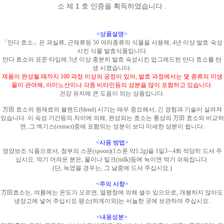
소 제 1 호 인증을 획득하였습니다 .
<상품설명>
「만다 효소」은 과실류, 근채류등 50 여러종류의 식물을 사용해, 4년 이상 발효·숙성
시킨 식물 발효식품입니다.
만다 효소의 표준 타입에 3년 이상 충분히 발효 숙성시킨 업그레드된 만다 효소를 탄
생 시켰습니다.
제품이 완성될 때까지 100 과정 이상의 공정이 있어, 발효 과정에서는 몇 종류의 미생
물이 관여해, 아미노산이나 각종 비타민등의 성분을 많이 포함하고 있습니다.
건강 유지에 큰 도움이 되는 상품입니다.
万田 효소의 원재료의 블렌드(blend) 시기는 매우 중요해서, 긴 경험과 기술이 살려져
있습니다. 이 숙성 기간등의 차이에 의해, 완성되는 효소는 통상의 万田 효소와 비교하
면, 그 엑기스(extract)중에 포함되는 성분이 보다 미세한 성분이 됩니다.
<사용 방법>
영양보조 식품으로서, 첨부의 스푼(spoon)(1스푼 약1.2g)을 1일3∼4회 적당히 드셔 주
십시요. 먹기 어려운 분은, 물이나 밀크(milk)등에 녹이면 먹기 쉬워집니다.
(단, 녹였을 경우는, 그 날중에 드셔 주십시요.)
<주의 사항>
万田효소는, 여름에는 온도가 오르면, 열팽창에 의해 샐수 있으므로, 개봉하지 않아도
냉장고에 넣어 주십시요.평소(하계이외)는 서늘한 곳에 보관하여 주십시요.
<내용성분>