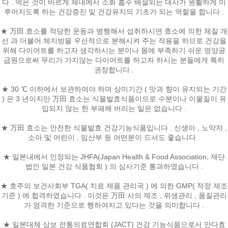
다 . 먹은 것이 바르게 체내에서 소화 흡수 배설되는 대사가 원활하게 이
루어지도록 하는 건강증진 및 건강유지의 기초가 되는 역할을 합니다 .
★ 万田 효소를 적당한 운동과 병행해서 섭취하시면 효소에 의한 체질 개
선 과 더불어 체지방을 우선적으로 분해시켜 주는 작용을 하므로 건강을
위해 다이어트를 하고자 생각하시는 분이나 몸에 부족하기 쉬운 영양공
급원으로써 무리가 가지않는 다이어트를 하고자 하시는 분들에게 특히
권장합니다 .
★ 30 ℃ 이하에서 보관하여야 하며 상미기간 ( 맛과 향이 유지되는 기간
) 은 3 년이지만 万田 효소는 식물발효식품이므로 수분이나 이물질이 유
입되지 않는 한 부패해 버리는 일은 없습니다 .
★ 万田 효소는 안전한 식물발효 건강기능식품입니다 . 신생아 , 노약자 ,
소아 및 어린이 , 임산부 등 어떤분이 드셔도 좋습니다 .
★ 일본내에서 인정되는 JHFA(Japan Health & Food Association, 재단
법인 일본 건강 식품협회 ) 의 심사기준 통과하였습니다 .
★ 호주의 보건사회부 TGA( 치료 제품 관리국 ) 에 의한 GMP( 적정 제조
기준 ) 에 합격하였습니다 . 이것은 万田 사의 제조 , 위생관리 , 품질관리
가 엄격한 기준으로 행하여지고 있다는 것을 의미합니다 .
★ 일본대체 상보 전통의료연합회 (JACT) 건강 기능식품으로서 만다효