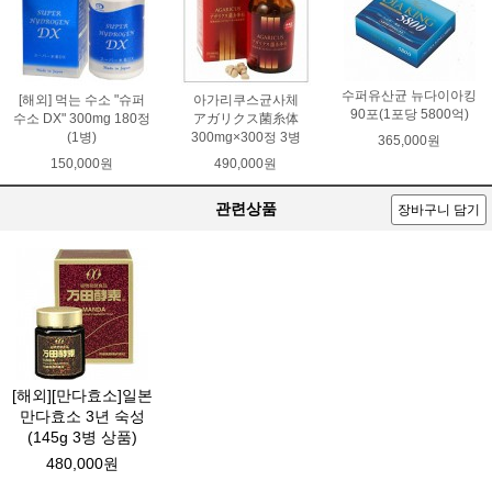
수퍼유산균 뉴다이아킹
[해외] 먹는 수소 "슈퍼
아가리쿠스균사체
90포(1포당 5800억)
수소 DX" 300mg 180정
アガリクス菌糸体
(1병)
300mg×300정 3병
365,000원
150,000원
490,000원
관련상품
장바구니 담기
[해외][만다효소]일본
만다효소 3년 숙성
(145g 3병 상품)
480,000원