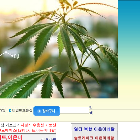
검
색
성 키토산
>
저분자 수용성 키토산
드에이스(12병 1세트,이온미네랄)
세트,이온미