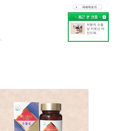
저분자 수용
성 키토산 마
인드에..
.