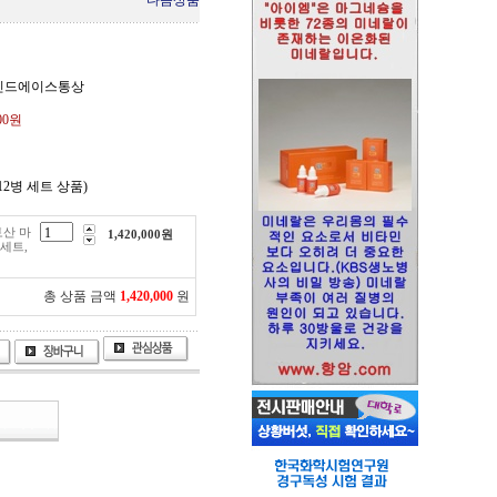
다음상품
마인드에이스통상
000원
병(12병 세트 상품)
토산 마
1,420,000
원
세트,
총 상품 금액
1,420,000
원