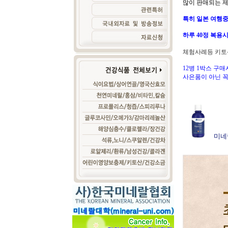
많이 판매되는 
특히 일본 여행중
하루 40정 복용시
체험사례등 키토
12병 1박스 구
사은품이 아닌 꼭
미네