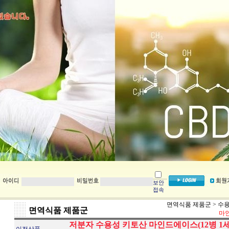
보안
접속
면역식품 제품군
>
수용
면역식품 제품군
마인
저분자 수용성 키토산 마인드에이스(12병 1