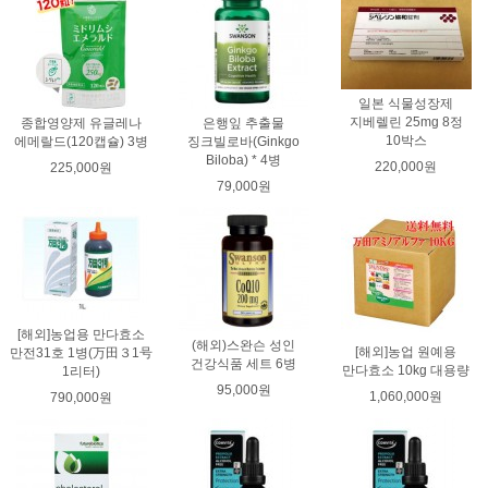
일본 식물성장제
지베렐린 25mg 8정
종합영양제 유글레나
은행잎 추출물
10박스
에메랄드(120캡슐) 3병
징크빌로바(Ginkgo
Biloba) * 4병
220,000원
225,000원
79,000원
[해외]농업용 만다효소
(해외)스완슨 성인
[해외]농업 원예용
만전31호 1병(万田３1号
건강식품 세트 6병
만다효소 10kg 대용량
1리터)
95,000원
1,060,000원
790,000원