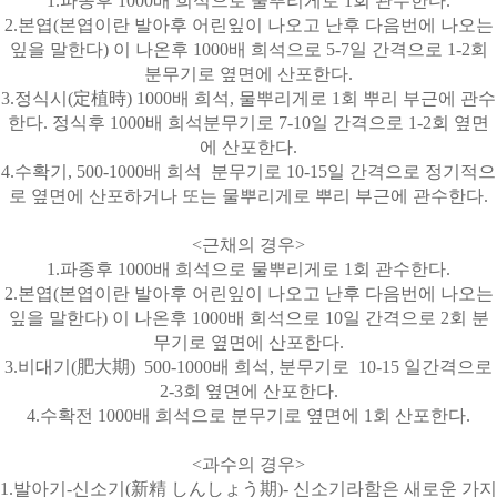
1.
파종후
1000
배 희석으로 물뿌리게로
1
회 관수한다
.
2.
본엽
(
본엽이란 발아후 어린잎이 나오고 난후 다음번에 나오는
잎을 말한다
)
이 나온후
1000
배 희석으로
5-7
일 간격으로
1-2
회
분무기로 옆면에 산포한다
.
3.
정식시
(
定植時
) 1000
배 희석
,
물뿌리게로
1
회 뿌리 부근에 관수
한다
.
정식후
1000
배 희석분무기로
7-10
일 간격으로
1-2
회 옆면
에 산포한다
.
4.
수확기
, 500-1000
배 희석
분무기로
10-15
일 간격으로 정기적으
로 옆면에 산포하거나 또는 물뿌리게로 뿌리 부근에 관수한다
.
<
근채의 경우
>
1.
파종후
1000
배 희석으로 물뿌리게로
1
회 관수한다
.
2.
본엽
(
본엽이란 발아후 어린잎이 나오고 난후 다음번에 나오는
잎을 말한다
)
이 나온후
1000
배 희석으로
10
일 간격으로
2
회 분
무기로 옆면에 산포한다
.
3.
비대기
(
肥大期
)
500-1000
배 희석
,
분무기로
10-15
일간격으로
2-3
회 옆면에 산포한다
.
4.
수확전
1000
배 희석으로 분무기로 옆면에
1
회 산포한다
.
<
과수의 경우
>
1.
발아기
-
신소기
(
新精
しんしょう
期
)-
신소기라함은 새로운 가지