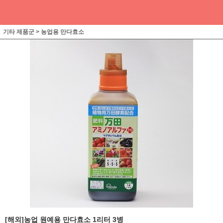
기타 제품군
>
농업용 만다효소
[해외]농업 원예용 만다효소 1리터 3병