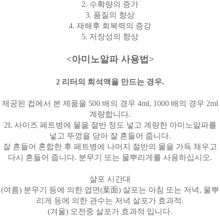
2.
수확량의 증가
3.
품질의 향상
4.
재해후 회복력의 증강
5.
저장성의 향상
<
아미노알파 사용법
>
2
리터의 희석액을 만드는 경우
.
제공된 컵에서 본 제품을
500
배의 경우
4ml, 1000
배의 경우
2ml
계량합니다
.
2L
사이즈 페트병에 물을 절반 정도 넣고 계량한 아미노알파를
넣고 뚜껑을 당아 잘 흔들어 줍니다
.
잘 흔들어 혼합한 후 페트병에 나머지 절반의 물을 가득 채우고
다시 흔들어 줍니다
.
분무기 또는 물뿌리게를 사용하십시오
.
살포 시간대
(
여름
)
분무기 등에 의한 엽면
(
葉面
)
살포는 아침 또는 저녁
,
물뿌
리게 등에 의한 관수는 저녁 살포가 효과적
.
(
겨울
)
오전중 살포가 효과적 입니다
.