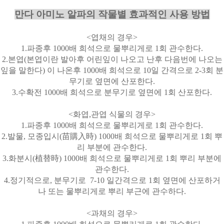
만다 아미노 알파의 작물별 효과적인 사용 방법
<
엽채의 경우
>
1.
파종후
1000
배 희석으로 물뿌리게로
1
회 관수한다
.
2.
본엽
(
본엽이란 발아후 어린잎이 나오고 난후 다음번에 나오는
잎을 말한다
)
이 나온후
1000
배 희석으로
10
일 간격으로
2-3
회 분
무기로 옆면에 산포한다
.
3.
수확전
1000
배 희석으로 분무기로 옆면에
1
회 산포한다
.
<
화엽
,
관엽 식물의 경우
>
1.
파종후
1000
배 희석으로 물뿌리게로
1
회 관수한다
.
2.
발물
,
모종입시
(
苗購入時
) 1000
배 희석으로 물뿌리게로
1
회 뿌
리 부분에 관수한다
.
3.
화분시
(
植替時
) 1000
배 희석으로 물뿌리게로
1
회 뿌리 부분에
관수한다
.
4.
정기적으로
,
분무기로
7-10
일간격으로
1
회 옆면에 산포하거
나 또는 물뿌리게로 뿌리 부근에 관수하다
.
<
과채의 경우
>