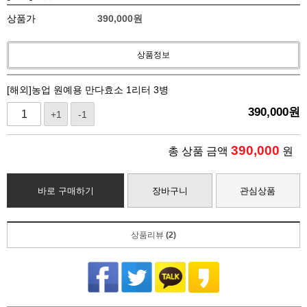
상품가
390,000
원
상품정보
[해외]농업 원예용 만다효소 1리터 3병
390,000
원
+1
-1
390,000
총 상품 금액
원
바로 구매하기
장바구니
관심상품
상품리뷰
(2)