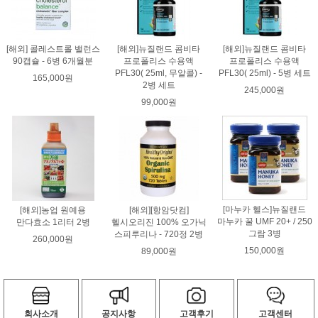
[해외] 콜레스트롤 밸런스
[해외]뉴질랜드 콤비타
[해외]뉴질랜드 콤비타
90캡슐 - 6병 6개월분
프로폴리스 수용액
프로폴리스 수용액
PFL30( 25ml, 무알콜) -
PFL30( 25ml) - 5병 세트
165,000원
2병 세트
245,000원
99,000원
[마누카 헬스]뉴질랜드
[해외]농업 원예용
[해외][항암닷컴]
마누카 꿀 UMF 20+ / 250
만다효소 1리터 2병
헬시오리진 100% 오가닉
그람 3병
스피루리나 - 720정 2병
260,000원
150,000원
89,000원
회사소개
공지사항
고객후기
고객센터