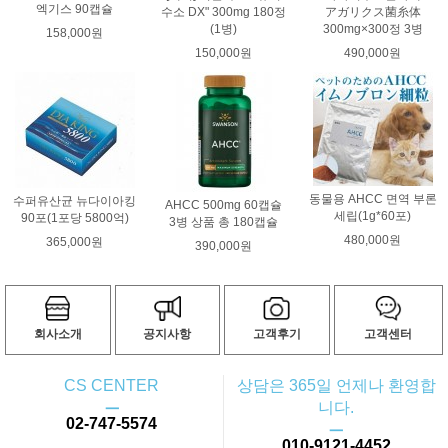
엑기스 90캡슐
수소 DX" 300mg 180정
アガリクス菌糸体
(1병)
300mg×300정 3병
158,000원
150,000원
490,000원
동물용 AHCC 면역 부론
수퍼유산균 뉴다이아킹
AHCC 500mg 60캡슐
세립(1g*60포)
90포(1포당 5800억)
3병 상품 총 180캡슐
480,000원
365,000원
390,000원
회사소개
공지사항
고객후기
고객센터
CS CENTER
상담은 365일 언제나 환영합
ㅡ
니다.
02-747-5574
ㅡ
010-9121-4452