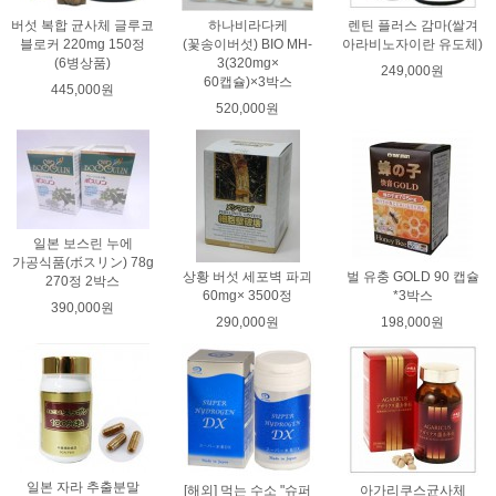
버섯 복합 균사체 글루코
하나비라다케
렌틴 플러스 감마(쌀겨
블로커 220mg 150정
(꽃송이버섯) BIO MH-
아라비노자이란 유도체)
(6병상품)
3(320mg×
249,000원
60캡슐)×3박스
445,000원
520,000원
일본 보스린 누에
가공식품(ボスリン) 78g
상황 버섯 세포벽 파괴
벌 유충 GOLD 90 캡슐
270정 2박스
60mg× 3500정
*3박스
390,000원
290,000원
198,000원
일본 자라 추출분말
[해외] 먹는 수소 "슈퍼
아가리쿠스균사체