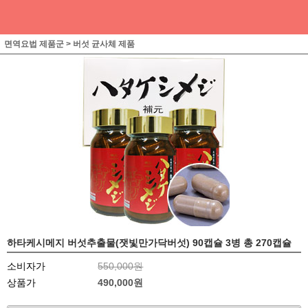
면역요법 제품군
>
버섯 균사체 제품
하타케시메지 버섯추출물(잿빛만가닥버섯) 90캡슐 3병 총 270캡슐
소비자가
550,000원
상품가
490,000
원