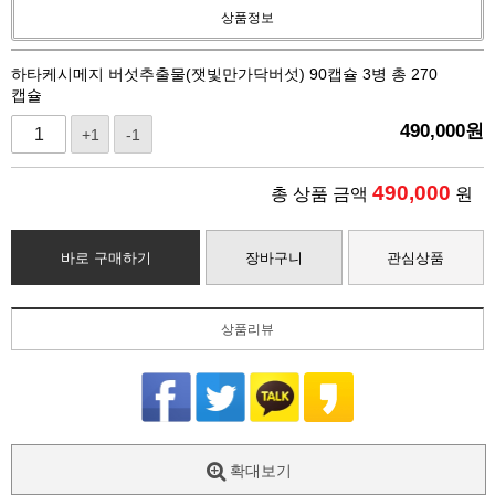
상품정보
하타케시메지 버섯추출물(잿빛만가닥버섯) 90캡슐 3병 총 270
캡슐
490,000
원
+1
-1
490,000
총 상품 금액
원
바로 구매하기
장바구니
관심상품
상품리뷰
확대보기