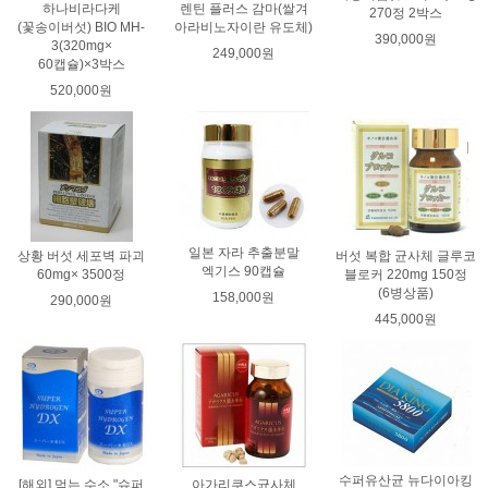
하나비라다케
렌틴 플러스 감마(쌀겨
270정 2박스
(꽃송이버섯) BIO MH-
아라비노자이란 유도체)
390,000원
3(320mg×
249,000원
60캡슐)×3박스
520,000원
일본 자라 추출분말
상황 버섯 세포벽 파괴
버섯 복합 균사체 글루코
엑기스 90캡슐
60mg× 3500정
블로커 220mg 150정
(6병상품)
158,000원
290,000원
445,000원
수퍼유산균 뉴다이아킹
[해외] 먹는 수소 "슈퍼
아가리쿠스균사체