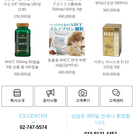
90포(1포당 5800억)
수소 DX" 300mg 180정
アガリクス菌糸体
(1병)
300mg×300정 3병
365,000원
150,000원
490,000원
동물용 AHCC 면역 부론
AHCC 500mg 60캡슐
이뮤노 어시스트 D-12
세립(1g*60포)
3병 상품 총 180캡슐
120정 3병
480,000원
390,000원
636,000원
회사소개
공지사항
고객후기
고객센터
CS CENTER
상담은 365일 언제나 환영합
ㅡ
니다.
02-747-5574
ㅡ
010-9121-4452