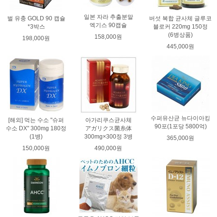
일본 자라 추출분말
벌 유충 GOLD 90 캡슐
버섯 복합 균사체 글루코
엑기스 90캡슐
*3박스
블로커 220mg 150정
(6병상품)
158,000원
198,000원
445,000원
수퍼유산균 뉴다이아킹
[해외] 먹는 수소 "슈퍼
아가리쿠스균사체
90포(1포당 5800억)
수소 DX" 300mg 180정
アガリクス菌糸体
(1병)
300mg×300정 3병
365,000원
150,000원
490,000원