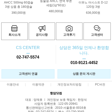
동물용 AHCC 면역 부론
AHCC 500mg 60캡슐
이뮤노 어시스트 D-12
세립(1g*60포)
3병 상품 총 180캡슐
120정 3병
480,000원
390,000원
636,000원
회사소개
공지사항
고객후기
고객센터
CS CENTER
상담은 365일 언제나 환영합
ㅡ
니다.
02-747-5574
ㅡ
010-9121-4452
고객센터 연결
상품 문의 게시판
이용안내
이용약관
개인정보처리방침
PC버전
항암닷컴
대표 : 양재호 ㅣ 개인정보 보호 책임자 : 한정석
사업자 등록번호 : 122-05-20941
통신판매업신고번호 : 2010-서울종로-0016호
전화 : 02-747-5574 ㅣ 팩스 : 02-730-3045