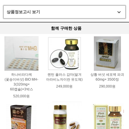
상품정보고시 보기
함께 구매한 상품
하나비라다케
렌틴 플러스 감마(쌀겨
상황 버섯 세포벽 파괴
(꽃송이버섯) BIO MH-
아라비노자이란 유도체)
60mg× 3500정
3(320mg×
249,000원
290,000원
60캡슐)×3박스
520,000원