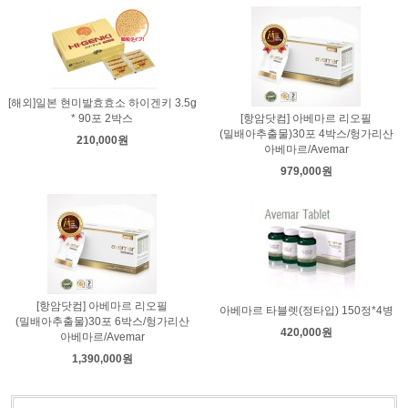
[해외]일본 현미발효효소 하이겐키 3.5g
* 90포 2박스
[항암닷컴] 아베마르 리오필
(밀배아추출물)30포 4박스/헝가리산
210,000원
아베마르/Avemar
979,000원
[항암닷컴] 아베마르 리오필
아베마르 타블렛(정타입) 150정*4병
(밀배아추출물)30포 6박스/헝가리산
420,000원
아베마르/Avemar
1,390,000원