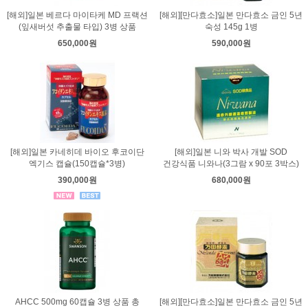
[해외]일본 베르다 마이타케 MD 프랙션
[해외][만다효소]일본 만다효소 금인 5년
(잎새버섯 추출물 타입) 3병 상품
숙성 145g 1병
650,000원
590,000원
[해외]일본 카네히데 바이오 후코이단
[해외]일본 니와 박사 개발 SOD
엑기스 캡슐(150캡슐*3병)
건강식품 니와나(3그람 x 90포 3박스)
390,000원
680,000원
AHCC 500mg 60캡슐 3병 상품 총
[해외][만다효소]일본 만다효소 금인 5년