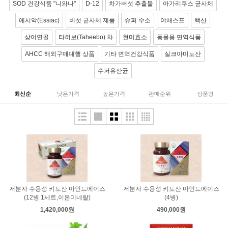
SOD 건강식품 "니와나"
D-12
차가버섯 추출물
아가리쿠스 균사체
에시악(Essiac)
버섯 균사체 제품
슈퍼 수소
야채스프
핵산
상어연골
타히보(Taheebo) 차
현미효소
동물용 면역식품
AHCC 해외구매대행 상품
기타 면역건강식품
실크아미노산
수퍼유산균
최신순
낮은가격
높은가격
판매순위
상품명
저분자 수용성 키토산 마인드에이스
저분자 수용성 키토산 마인드에이스
(12병 1세트,이온미네랄)
(4병)
1,420,000원
490,000원