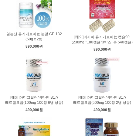
일본산 유기게르마늄 분말 GE-132
[해외]아사이 유기게르마늄 캡슐90
(50g x 2병
(238mg *180캡슐*3박스, 총 540캡슐)
890,000원
890,000원
[해외]아미그달린/비타민 B17/
[해외]아미그달린/비타민 B17/
레트릴요법(100mg 100정 6병 상품)
레트릴요법(500mg 100정 2병 상품)
490,000원
490,000원