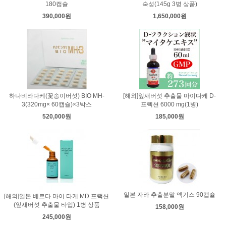
180캡슐
숙성(145g 3병 상품)
390,000원
1,650,000원
하나비라다케(꽃송이버섯) BIO MH-
[해외]잎새버섯 추출물 마이다케 D-
3(320mg× 60캡슐)×3박스
프렉션 6000 mg(1병)
520,000원
185,000원
일본 자라 추출분말 엑기스 90캡슐
[해외]일본 베르다 마이 타케 MD 프랙션
(잎새버섯 추출물 타입) 1병 상품
158,000원
245,000원