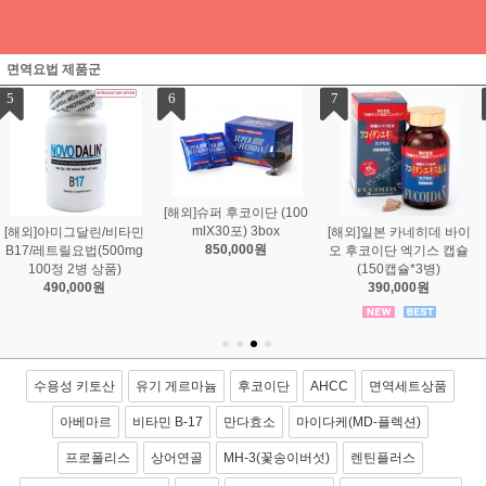
면역요법 제품군
7
8
9
[해외]일본 카네히데 바이
[해외][만다효소]일본 만다
[해외][만다효소]일본 만다
오 후코이단 엑기스 캡슐
효소 금인 5년 숙성 145g
효소 3년 숙성(145g 3병
(150캡슐*3병)
1병
상품)
390,000원
590,000원
480,000원
수용성 키토산
유기 게르마늄
후코이단
AHCC
면역세트상품
아베마르
비타민 B-17
만다효소
마이다케(MD-플렉션)
프로폴리스
상어연골
MH-3(꽃송이버섯)
렌틴플러스