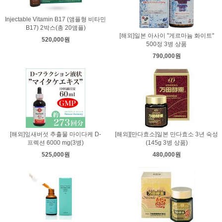
Injectable Vitamin B17 (앰플형 비타민
B17) 2박스(총 20앰플)
[해외]일본 아사이 "게르마늄 화이트"
520,000원
500정 3병 상품
790,000원
[해외]잎새버섯 추출물 마이다케 D-
[해외][만다효소]일본 만다효소 3년 숙성
프렉션 6000 mg(3병)
(145g 3병 상품)
525,000원
480,000원