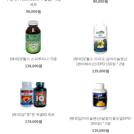
90,000원
세트
99,000원
[해외]굿헬스 스피루리나 *2병
[해외]굿헬스 이피오 감마리놀렌산
(캔터베리산) EPO 150정 * 2병
136,000원
135,000원
[해외]성*호*몬 엑셀IQ 세트
[해외]감마리놀렌산(달맞이꽃오일EPO-
179,000원
300정) * 2병
135,000원