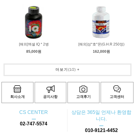
[해외]엑셀 IQ * 2병
[해외]성*호*몬(G.H.R 250정)
85,000원
162,000원
더보기
(
1
/
2
)
+
회사소개
공지사항
고객후기
고객센터
CS CENTER
상담은 365일 언제나 환영합
ㅡ
니다.
02-747-5574
ㅡ
010-9121-4452