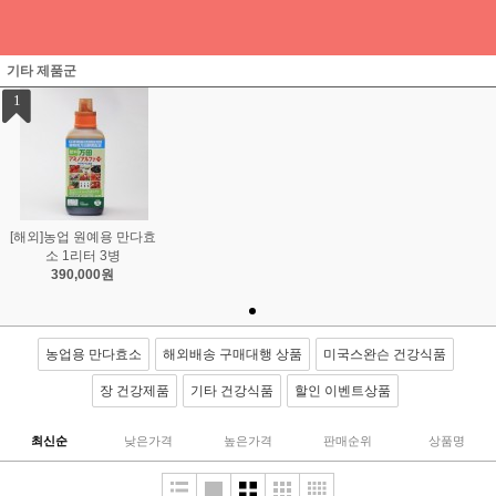
기타 제품군
1
[해외]농업 원예용 만다효
소 1리터 3병
390,000원
농업용 만다효소
해외배송 구매대행 상품
미국스완슨 건강식품
장 건강제품
기타 건강식품
할인 이벤트상품
최신순
낮은가격
높은가격
판매순위
상품명