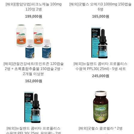
[해외](항암닷컴)피크노제놀 100mg
[해외]굿헬스 오메가3 1000mg 150캡슐
120정 2병
6병
199,000원
165,000원
[해외]관절건강세트/조인트존 120캡슐
[해외]뉴질랜드 콤비타 프로폴리스
2병 + 초록홍합추출물 150캡슐 2병 -
수용액 PFL30( 25ml) - 5병 세트
2개월 이상분
245,000원
162,000원
[해외]뉴질랜드 콤비타 프로폴리스
[해외]굿헬스 클로렐라 * 2병
수용액 PFL30( 25ml, 무알콜) - 2병