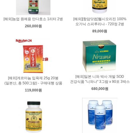
[해외]농업 원예용 만다효소 1리터 2병
[해외][항암닷컴]헬시오리진 100%
오가닉 스피루리나 - 720정 2병
260,000원
89,000원
[해외]일본 니와 박사 개발 SOD
[해외]게르마늄 입욕제 25g 20봉
건강식품 "니와나" 3그람 x 90포 3박스
(일본산, 총 500그람) - 구매대행 상품
680,000원
119,000원