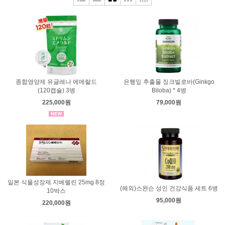
종합영양제 유글레나 에메랄드
은행잎 추출물 징크빌로바(Ginkgo
(120캡슐) 3병
Biloba) * 4병
225,000원
79,000원
일본 식물성장제 지베렐린 25mg 8정
(해외)스완슨 성인 건강식품 세트 6병
10박스
95,000원
220,000원