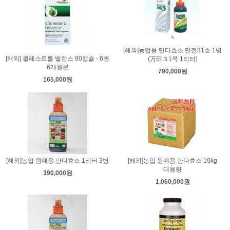
[해외]농업용 만다효소 만전31호 1병
[해외] 콜레스트롤 밸런스 90캡슐 - 6병
(万田３1号 1리터)
6개월분
790,000원
165,000원
[해외]농업 원예용 만다효소 1리터 3병
[해외]농업 원예용 만다효소 10kg
대용량
390,000원
1,060,000원