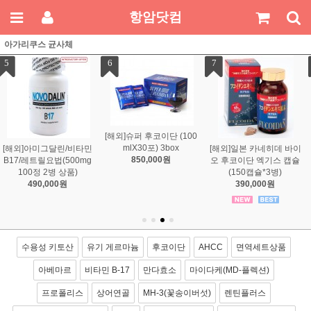
항암닷컴
아가리쿠스 균사체
7
8
9
 (100
box
[해외]일본 카네히데 바이
[해외][만다효소]일본 만다
[해외][만다효소]
원
오 후코이단 엑기스 캡슐
효소 금인 5년 숙성 145g
효소 3년 숙성(14
(150캡슐*3병)
1병
상품)
390,000원
590,000원
480,000
수용성 키토산
유기 게르마늄
후코이단
AHCC
면역세트상품
아베마르
비타민 B-17
만다효소
마이다케(MD-플렉션)
프로폴리스
상어연골
MH-3(꽃송이버섯)
렌틴플러스