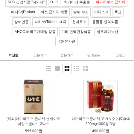
SOD 건강식품 "니와나"
D-12
차가버섯 추출물
아가리쿠스 균사체
에시악(Essiac)
버섯 균사체 제품
슈퍼 수소
야채스프
핵산
상어연골
타히보(Taheebo) 차
현미효소
동물용 면역식품
AHCC 해외구매대행 상품
기타 면역건강식품
실크아미노산
수퍼유산균
최신순
낮은가격
높은가격
판매순위
상품명
[해외]아가리쿠스 균사체 센세이로
아가리쿠스균사체 アガリクス菌糸体
과립스탠다드 3박스
300mg×300정 3병
595,000원
490,000원