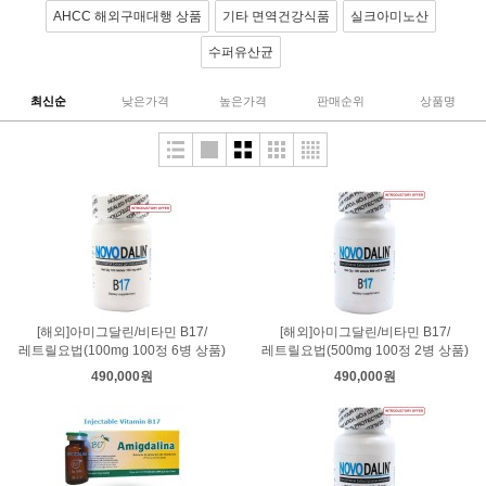
AHCC 해외구매대행 상품
기타 면역건강식품
실크아미노산
수퍼유산균
최신순
낮은가격
높은가격
판매순위
상품명
[해외]아미그달린/비타민 B17/
[해외]아미그달린/비타민 B17/
레트릴요법(100mg 100정 6병 상품)
레트릴요법(500mg 100정 2병 상품)
490,000원
490,000원