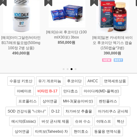
[해외]일본 카네히데 바이
[해외][만다효소]일본 만다
[해외][만다효소]일본 만다
오 후코이단 엑기스 캡슐
효소 금인 5년 숙성 145g
효소 3년 숙성(145g 3병
(150캡슐*3병)
1병
상품)
390,000원
590,000원
480,000원
수용성 키토산
유기 게르마늄
후코이단
AHCC
면역세트상품
아베마르
비타민 B-17
만다효소
마이다케(MD-플렉션)
프로폴리스
상어연골
MH-3(꽃송이버섯)
렌틴플러스
SOD 건강식품 "니와나"
D-12
차가버섯 추출물
아가리쿠스 균사체
에시악(Essiac)
버섯 균사체 제품
슈퍼 수소
야채스프
핵산
상어연골
타히보(Taheebo) 차
현미효소
동물용 면역식품