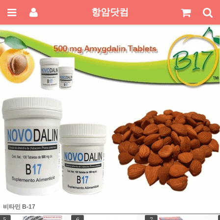
항암닷컴
비타민 B-17
7
8
9