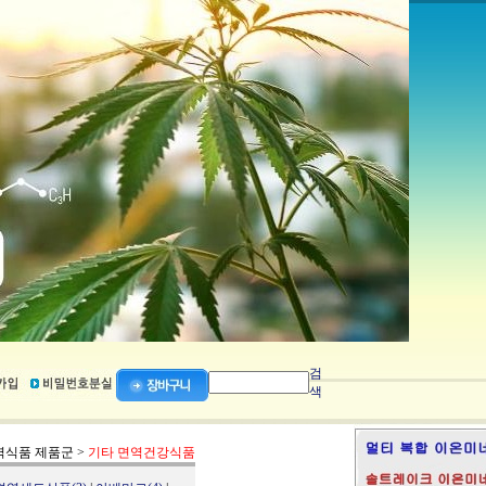
검
색
역식품 제품군
>
기타 면역건강식품