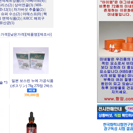
면역세트상품(3)
|
아베마르(4)
|
리스(2)
|
상어연골(3)
|
MH-
D-12(1)
|
차가버섯 추출물(2)
|
|
슈퍼 수소(2)
|
야채스프(0)
|
핵
 면역식품(2)
|
AHCC 해외구
유산균(1)
은가격]
[낮은가격]
[제품명]
[제조사]
일본 보스린 누에 가공식품
슐 *3
(ボスリン) 78g 270정 2박스
390,000원