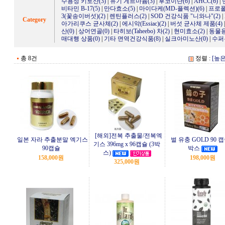
수용성 키토산(3)
|
유기 게르마늄(3)
|
후코이단(6)
|
AHCC(6)
|
비타민 B-17(5)
|
만다효소(5)
|
마이다케(MD-플렉션)(6)
|
프로폴
3(꽃송이버섯)(2)
|
렌틴플러스(2)
|
SOD 건강식품 "니와나"(2)
|
Category
아가리쿠스 균사체(2)
|
에시악(Essiac)(2)
|
버섯 균사체 제품(4)
산(0)
|
상어연골(0)
|
타히보(Taheebo) 차(2)
|
현미효소(2)
|
동물용
매대행 상품(0)
|
기타 면역건강식품(8)
|
실크아미노산(0)
|
수퍼
총 8건
정렬 :
[높
[해외]전복 추출물/전복엑
일본 자라 추출분말 엑기스
벌 유충 GOLD 90 캡
기스 396mg x 96캡슐 (3박
90캡슐
박스
스)
158,000원
198,000원
325,000원