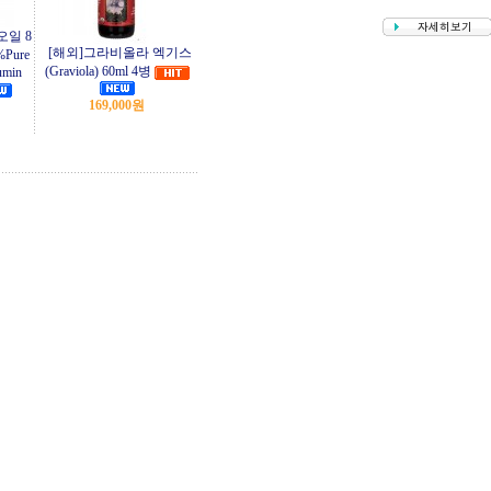
오일 8
[해외]그라비올라 엑기스
%Pure
(Graviola) 60ml 4병
umin
169,000원