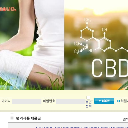
보안
접속
면역식품 제품군
면