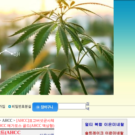
검
색
>
AHCC
>
[AHCC]표고버섯균사체
HCC 메가포스 골드(AHCC 액상형)
드(AHCC