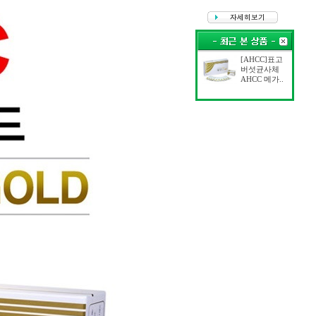
[AHCC]표고
버섯균사체
AHCC 메가..