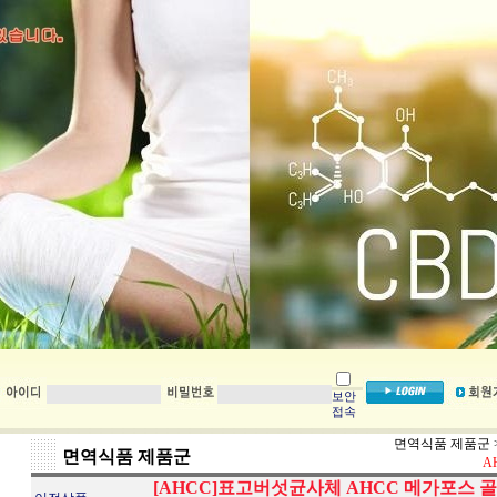
보안
접속
면역식품 제품군
면역식품 제품군
A
[AHCC]표고버섯균사체 AHCC 메가포스 골