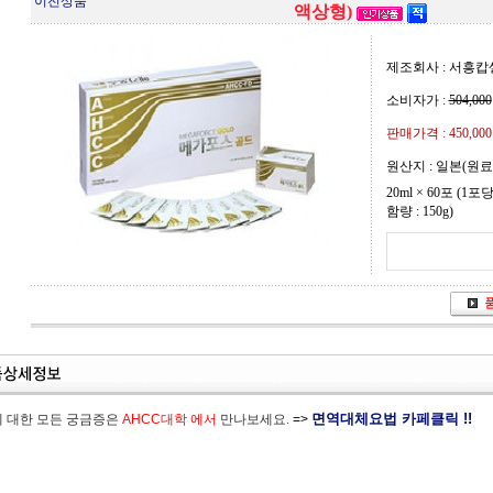
이전상품
액상형)
제조회사 : 서흥캅
소비자가 :
504,000
판매가격 :
450,00
원산지 : 일본(원료
20ml × 60포 (1포당
함량 : 150g)
면역대체요법 카페클릭 !!
에 대한 모든 궁금증은
AHCC대학 에서
만나보세요.
=>