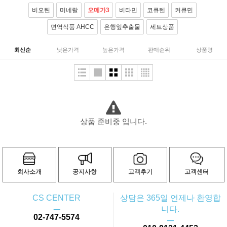
비오틴
미네랄
오메가3
비타민
코큐텐
커큐민
면역식품 AHCC
은행잎추출물
세트상품
최신순
낮은가격
높은가격
판매순위
상품명
상품 준비중 입니다.
회사소개
공지사항
고객후기
고객센터
CS CENTER
상담은 365일 언제나 환영합
ㅡ
니다.
02-747-5574
ㅡ