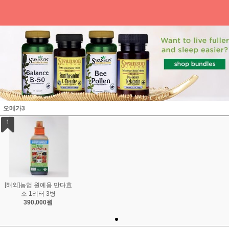
오메가3
1
[해외]농업 원예용 만다효
소 1리터 3병
390,000원